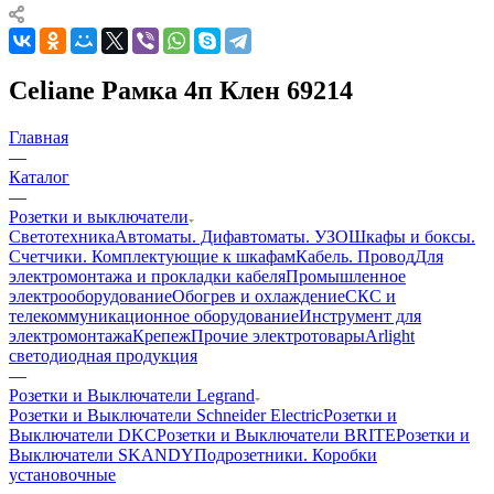
Celiane Рамка 4п Клен 69214
Главная
—
Каталог
—
Розетки и выключатели
Светотехника
Автоматы. Дифавтоматы. УЗО
Шкафы и боксы.
Счетчики. Комплектующие к шкафам
Кабель. Провод
Для
электромонтажа и прокладки кабеля
Промышленное
электрооборудование
Обогрев и охлаждение
СКС и
телекоммуникационное оборудование
Инструмент для
электромонтажа
Крепеж
Прочие электротовары
Arlight
светодиодная продукция
—
Розетки и Выключатели Legrand
Розетки и Выключатели Schneider Electric
Розетки и
Выключатели DKC
Розетки и Выключатели BRITE
Розетки и
Выключатели SKANDY
Подрозетники. Коробки
установочные