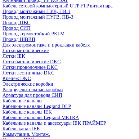
Антенный провод TV RG SAT
Кабель сетевой компьютерный UTP FTP витая пара
Провод монтажный ПУВ, ПВ-1
Провод монтажный ПУГВ, ПВ-3
Провод ПВС
Провод СИП
Провод термостойкий РКГМ
Провод ШВВП
Для электромонтажа и прокладки кабеля
Лотки металлические
Лотки IEK
Лотки металлические DKC
Лотки проволочные DKC
Лотки лестничные DKC
Крепеж DKC
Электрические коробки
Распределительные коробки
Арматура для провода СИП
Кабельные каналы
Кабельные каналы Legrand DLP
Кабельные каналы IEK
Кабельные каналы Legrand METRA
Кабельные каналы и аксессуары IEK ПРАЙМЕР
Кабель канал IEK
Коммутация. Монтаж.