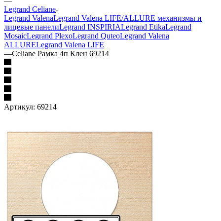
—
Legrand Celiane
Legrand Valena
Legrand Valena LIFE/ALLURE механизмы и
лицевые панели
Legrand INSPIRIA
Legrand Etika
Legrand
Mosaic
Legrand Plexo
Legrand Quteo
Legrand Valena
ALLURE
Legrand Valena LIFE
—
Celiane Рамка 4п Клен 69214
Артикул:
69214