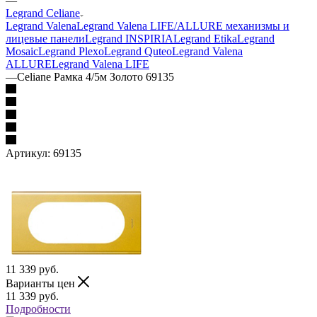
—
Legrand Celiane
Legrand Valena
Legrand Valena LIFE/ALLURE механизмы и
лицевые панели
Legrand INSPIRIA
Legrand Etika
Legrand
Mosaic
Legrand Plexo
Legrand Quteo
Legrand Valena
ALLURE
Legrand Valena LIFE
—
Celiane Рамка 4/5м Золото 69135
Артикул:
69135
11 339
руб.
Варианты цен
11 339
руб.
Подробности