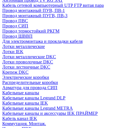
Антенный провод TV RG SAT
Кабель сетевой компьютерный UTP FTP витая пара
Провод монтажный ПУВ, ПВ-1
Провод монтажный ПУГВ, ПВ-3
Провод ПВС
Провод СИП
Провод термостойкий РКГМ
Провод ШВВП
Для электромонтажа и прокладки кабеля
Лотки металлические
Лотки IEK
Лотки металлические DKC
Лотки проволочные DKC
Лотки лестничные DKC
Крепеж DKC
Электрические коробки
Распределительные коробки
Арматура для провода СИП
Кабельные каналы
Кабельные каналы Legrand DLP
Кабельные каналы IEK
Кабельные каналы Legrand METRA
Кабельные каналы и аксессуары IEK ПРАЙМЕР
Кабель канал IEK
Коммутация. Монтаж.