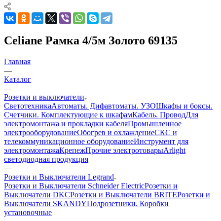
Celiane Рамка 4/5м Золото 69135
Главная
—
Каталог
—
Розетки и выключатели
Светотехника
Автоматы. Дифавтоматы. УЗО
Шкафы и боксы.
Счетчики. Комплектующие к шкафам
Кабель. Провод
Для
электромонтажа и прокладки кабеля
Промышленное
электрооборудование
Обогрев и охлаждение
СКС и
телекоммуникационное оборудование
Инструмент для
электромонтажа
Крепеж
Прочие электротовары
Arlight
светодиодная продукция
—
Розетки и Выключатели Legrand
Розетки и Выключатели Schneider Electric
Розетки и
Выключатели DKC
Розетки и Выключатели BRITE
Розетки и
Выключатели SKANDY
Подрозетники. Коробки
установочные