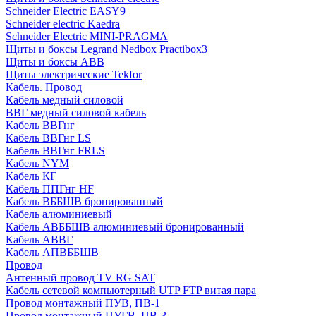
Schneider Electric EASY9
Schneider electric Kaedra
Schneider Electric MINI-PRAGMA
Щиты и боксы Legrand Nedbox Practibox3
Щиты и боксы ABB
Щиты электрические Tekfor
Кабель. Провод
Кабель медный силовой
ВВГ медный силовой кабель
Кабель ВВГнг
Кабель ВВГнг LS
Кабель ВВГнг FRLS
Кабель NYM
Кабель КГ
Кабель ППГнг HF
Кабель ВББШВ бронированный
Кабель алюминиевый
Кабель АВББШВ алюминиевый бронированный
Кабель АВВГ
Кабель АПВББШВ
Провод
Антенный провод TV RG SAT
Кабель сетевой компьютерный UTP FTP витая пара
Провод монтажный ПУВ, ПВ-1
Провод монтажный ПУГВ, ПВ-3