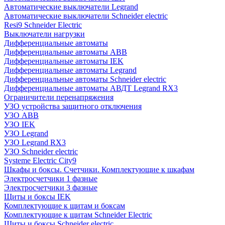
Автоматические выключатели Legrand
Автоматические выключатели Schneider electric
Resi9 Schneider Electric
Выключатели нагрузки
Дифференциальные автоматы
Дифференциальные автоматы ABB
Дифференциальные автоматы IEK
Дифференциальные автоматы Legrand
Дифференциальные автоматы Schneider electric
Дифференциальные автоматы АВДТ Legrand RX3
Ограничители перенапряжения
УЗО устройства защитного отключения
УЗО ABB
УЗО IEK
УЗО Legrand
УЗО Legrand RX3
УЗО Schneider electric
Systeme Electric City9
Шкафы и боксы. Счетчики. Комплектующие к шкафам
Электросчетчики 1 фазные
Электросчетчики 3 фазные
Щиты и боксы IEK
Комплектующие к щитам и боксам
Комплектующие к щитам Schneider Electric
Щиты и боксы Schneider electric