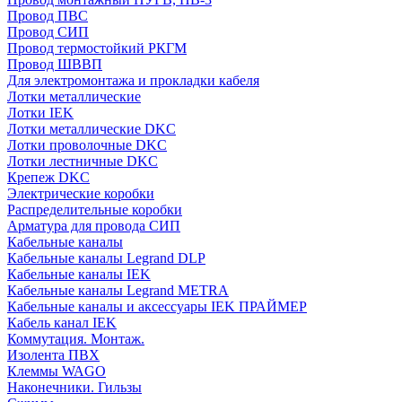
Провод ПВС
Провод СИП
Провод термостойкий РКГМ
Провод ШВВП
Для электромонтажа и прокладки кабеля
Лотки металлические
Лотки IEK
Лотки металлические DKC
Лотки проволочные DKC
Лотки лестничные DKC
Крепеж DKC
Электрические коробки
Распределительные коробки
Арматура для провода СИП
Кабельные каналы
Кабельные каналы Legrand DLP
Кабельные каналы IEK
Кабельные каналы Legrand METRA
Кабельные каналы и аксессуары IEK ПРАЙМЕР
Кабель канал IEK
Коммутация. Монтаж.
Изолента ПВХ
Клеммы WAGO
Наконечники. Гильзы