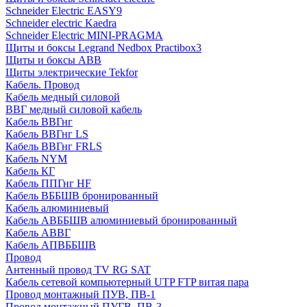
Schneider Electric EASY9
Schneider electric Kaedra
Schneider Electric MINI-PRAGMA
Щиты и боксы Legrand Nedbox Practibox3
Щиты и боксы ABB
Щиты электрические Tekfor
Кабель. Провод
Кабель медный силовой
ВВГ медный силовой кабель
Кабель ВВГнг
Кабель ВВГнг LS
Кабель ВВГнг FRLS
Кабель NYM
Кабель КГ
Кабель ППГнг HF
Кабель ВББШВ бронированный
Кабель алюминиевый
Кабель АВББШВ алюминиевый бронированный
Кабель АВВГ
Кабель АПВББШВ
Провод
Антенный провод TV RG SAT
Кабель сетевой компьютерный UTP FTP витая пара
Провод монтажный ПУВ, ПВ-1
Провод монтажный ПУГВ, ПВ-3