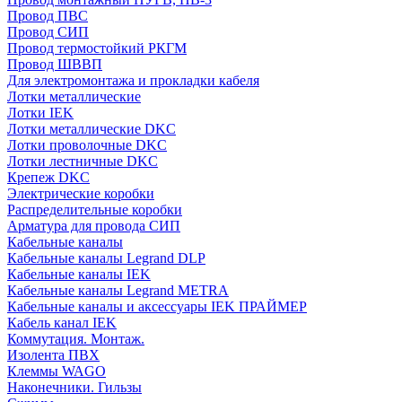
Провод ПВС
Провод СИП
Провод термостойкий РКГМ
Провод ШВВП
Для электромонтажа и прокладки кабеля
Лотки металлические
Лотки IEK
Лотки металлические DKC
Лотки проволочные DKC
Лотки лестничные DKC
Крепеж DKC
Электрические коробки
Распределительные коробки
Арматура для провода СИП
Кабельные каналы
Кабельные каналы Legrand DLP
Кабельные каналы IEK
Кабельные каналы Legrand METRA
Кабельные каналы и аксессуары IEK ПРАЙМЕР
Кабель канал IEK
Коммутация. Монтаж.
Изолента ПВХ
Клеммы WAGO
Наконечники. Гильзы