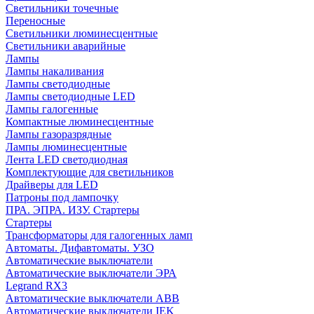
Cветильники точечные
Переносные
Светильники люминесцентные
Светильники аварийные
Лампы
Лампы накаливания
Лампы светодиодные
Лампы светодиодные LED
Лампы галогенные
Компактные люминесцентные
Лампы газоразрядные
Лампы люминесцентные
Лента LED светодиодная
Комплектующие для светильников
Драйверы для LED
Патроны под лампочку
ПРА. ЭПРА. ИЗУ. Стартеры
Стартеры
Трансформаторы для галогенных ламп
Автоматы. Дифавтоматы. УЗО
Автоматические выключатели
Автоматические выключатели ЭРА
Legrand RX3
Автоматические выключатели ABB
Автоматические выключатели IEK