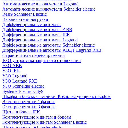
Автоматические выключатели Legrand
Автоматические выключатели Schneider electric
Resi9 Schneider Electric
Выключатели нагрузки
Дифференциальные автоматы
Дифференциальные автоматы ABB
Дифференциальные автоматы IEK
Дифференциальные автоматы Legrand
Дифференциальные автоматы Schneider electric
Дифференциальные автоматы АВДТ Legrand RX3
Ограничители перенапряжения
УЗО устройства защитного отключения
УЗО ABB
УЗО IEK
УЗО Legrand
УЗО Legrand RX3
УЗО Schneider electric
Systeme Electric City9
Шкафы и боксы. Счетчики. Комплектующие к шкафам
Электросчетчики 1 фазные
Электросчетчики 3 фазные
Щиты и боксы IEK
Комплектующие к щитам и боксам
Комплектующие к щитам Schneider Electric
Щиты и боксы Schneider electric