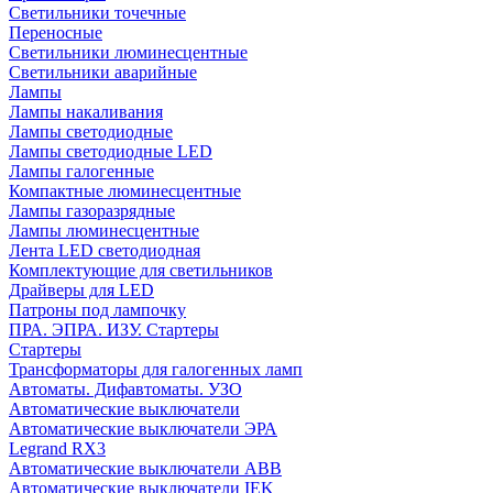
Cветильники точечные
Переносные
Светильники люминесцентные
Светильники аварийные
Лампы
Лампы накаливания
Лампы светодиодные
Лампы светодиодные LED
Лампы галогенные
Компактные люминесцентные
Лампы газоразрядные
Лампы люминесцентные
Лента LED светодиодная
Комплектующие для светильников
Драйверы для LED
Патроны под лампочку
ПРА. ЭПРА. ИЗУ. Стартеры
Стартеры
Трансформаторы для галогенных ламп
Автоматы. Дифавтоматы. УЗО
Автоматические выключатели
Автоматические выключатели ЭРА
Legrand RX3
Автоматические выключатели ABB
Автоматические выключатели IEK