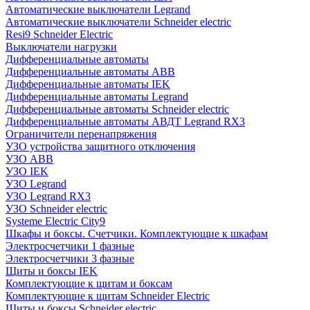
Автоматические выключатели Legrand
Автоматические выключатели Schneider electric
Resi9 Schneider Electric
Выключатели нагрузки
Дифференциальные автоматы
Дифференциальные автоматы ABB
Дифференциальные автоматы IEK
Дифференциальные автоматы Legrand
Дифференциальные автоматы Schneider electric
Дифференциальные автоматы АВДТ Legrand RX3
Ограничители перенапряжения
УЗО устройства защитного отключения
УЗО ABB
УЗО IEK
УЗО Legrand
УЗО Legrand RX3
УЗО Schneider electric
Systeme Electric City9
Шкафы и боксы. Счетчики. Комплектующие к шкафам
Электросчетчики 1 фазные
Электросчетчики 3 фазные
Щиты и боксы IEK
Комплектующие к щитам и боксам
Комплектующие к щитам Schneider Electric
Щиты и боксы Schneider electric