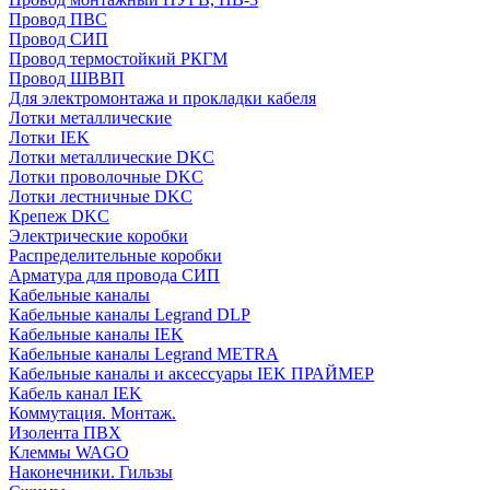
Провод ПВС
Провод СИП
Провод термостойкий РКГМ
Провод ШВВП
Для электромонтажа и прокладки кабеля
Лотки металлические
Лотки IEK
Лотки металлические DKC
Лотки проволочные DKC
Лотки лестничные DKC
Крепеж DKC
Электрические коробки
Распределительные коробки
Арматура для провода СИП
Кабельные каналы
Кабельные каналы Legrand DLP
Кабельные каналы IEK
Кабельные каналы Legrand METRA
Кабельные каналы и аксессуары IEK ПРАЙМЕР
Кабель канал IEK
Коммутация. Монтаж.
Изолента ПВХ
Клеммы WAGO
Наконечники. Гильзы