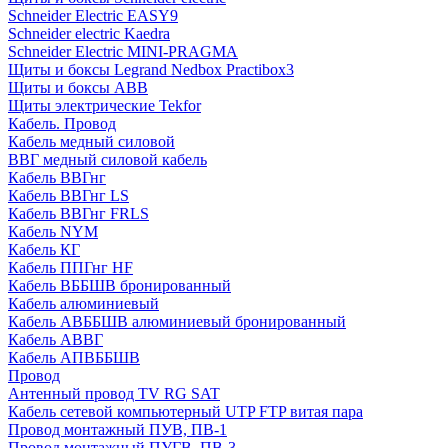
Schneider Electric EASY9
Schneider electric Kaedra
Schneider Electric MINI-PRAGMA
Щиты и боксы Legrand Nedbox Practibox3
Щиты и боксы ABB
Щиты электрические Tekfor
Кабель. Провод
Кабель медный силовой
ВВГ медный силовой кабель
Кабель ВВГнг
Кабель ВВГнг LS
Кабель ВВГнг FRLS
Кабель NYM
Кабель КГ
Кабель ППГнг HF
Кабель ВББШВ бронированный
Кабель алюминиевый
Кабель АВББШВ алюминиевый бронированный
Кабель АВВГ
Кабель АПВББШВ
Провод
Антенный провод TV RG SAT
Кабель сетевой компьютерный UTP FTP витая пара
Провод монтажный ПУВ, ПВ-1
Провод монтажный ПУГВ, ПВ-3