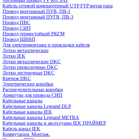
Антенный провод TV RG SAT
Кабель сетевой компьютерный UTP FTP витая пара
Провод монтажный ПУВ, ПВ-1
Провод монтажный ПУГВ, ПВ-3
Провод ПВС
Провод СИП
Провод термостойкий РКГМ
Провод ШВВП
Для электромонтажа и прокладки кабеля
Лотки металлические
Лотки IEK
Лотки металлические DKC
Лотки проволочные DKC
Лотки лестничные DKC
Крепеж DKC
Электрические коробки
Распределительные коробки
Арматура для провода СИП
Кабельные каналы
Кабельные каналы Legrand DLP
Кабельные каналы IEK
Кабельные каналы Legrand METRA
Кабельные каналы и аксессуары IEK ПРАЙМЕР
Кабель канал IEK
Коммутация. Монтаж.