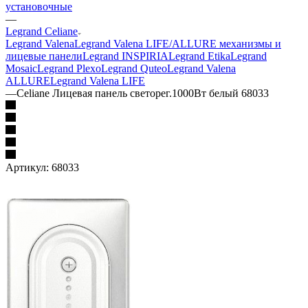
установочные
—
Legrand Celiane
Legrand Valena
Legrand Valena LIFE/ALLURE механизмы и
лицевые панели
Legrand INSPIRIA
Legrand Etika
Legrand
Mosaic
Legrand Plexo
Legrand Quteo
Legrand Valena
ALLURE
Legrand Valena LIFE
—
Celiane Лицевая панель светорег.1000Вт белый 68033
Артикул:
68033