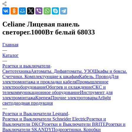
Celiane Лицевая панель
светорег.1000Вт белый 68033
Главная
—
Каталог
—
Розетки и выключатели
Светотехника
Автоматы. Дифавтоматы. УЗО
Шкафы и боксы.
Счетчики. Комплектующие к шкафам
Кабель. Провод
Для
электромонтажа и прокладки кабеля
Промышленное
электрооборудование
Обогрев и охлаждение
СКС и
телекоммуникационное оборудование
Инструмент для
электромонтажа
Крепеж
Прочие электротовары
Arlight
светодиодная продукция
—
Розетки и Выключатели Legrand
Розетки и Выключатели Schneider Electric
Розетки и
Выключатели DKC
Розетки и Выключатели BRITE
Розетки и
Выключатели SKANDY
Подрозетники. Коробки