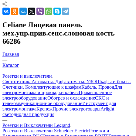
Celiane Лицевая панель
мех.упр.прив.сенс.слоновая кость
66286
Главная
—
Каталог
—
Розетки и выключатели
Светотехника
Автоматы. Дифавтоматы. УЗО
Шкафы и боксы.
Счетчики. Комплектующие к шкафам
Кабель. Провод
Для
электромонтажа и прокладки кабеля
Промышленное
электрооборудование
Обогрев и охлаждение
СКС и
телекоммуникационное оборудование
Инструмент для
электромонтажа
Крепеж
Прочие электротовары
Arlight
светодиодная продукция
—
Розетки и Выключатели Legrand
Розетки и Выключатели Schneider Electric
Розетки и