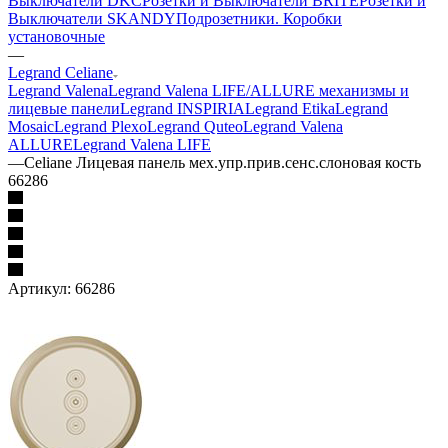
Выключатели DKC
Розетки и Выключатели BRITE
Розетки и
Выключатели SKANDY
Подрозетники. Коробки
установочные
—
Legrand Celiane
Legrand Valena
Legrand Valena LIFE/ALLURE механизмы и
лицевые панели
Legrand INSPIRIA
Legrand Etika
Legrand
Mosaic
Legrand Plexo
Legrand Quteo
Legrand Valena
ALLURE
Legrand Valena LIFE
—
Celiane Лицевая панель мех.упр.прив.сенс.слоновая кость
66286
Артикул:
66286