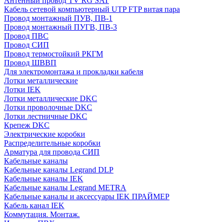
Антенный провод TV RG SAT
Кабель сетевой компьютерный UTP FTP витая пара
Провод монтажный ПУВ, ПВ-1
Провод монтажный ПУГВ, ПВ-3
Провод ПВС
Провод СИП
Провод термостойкий РКГМ
Провод ШВВП
Для электромонтажа и прокладки кабеля
Лотки металлические
Лотки IEK
Лотки металлические DKC
Лотки проволочные DKC
Лотки лестничные DKC
Крепеж DKC
Электрические коробки
Распределительные коробки
Арматура для провода СИП
Кабельные каналы
Кабельные каналы Legrand DLP
Кабельные каналы IEK
Кабельные каналы Legrand METRA
Кабельные каналы и аксессуары IEK ПРАЙМЕР
Кабель канал IEK
Коммутация. Монтаж.