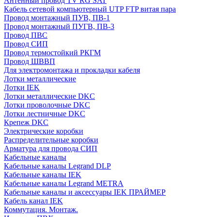
Антенный провод TV RG SAT
Кабель сетевой компьютерный UTP FTP витая пара
Провод монтажный ПУВ, ПВ-1
Провод монтажный ПУГВ, ПВ-3
Провод ПВС
Провод СИП
Провод термостойкий РКГМ
Провод ШВВП
Для электромонтажа и прокладки кабеля
Лотки металлические
Лотки IEK
Лотки металлические DKC
Лотки проволочные DKC
Лотки лестничные DKC
Крепеж DKC
Электрические коробки
Распределительные коробки
Арматура для провода СИП
Кабельные каналы
Кабельные каналы Legrand DLP
Кабельные каналы IEK
Кабельные каналы Legrand METRA
Кабельные каналы и аксессуары IEK ПРАЙМЕР
Кабель канал IEK
Коммутация. Монтаж.