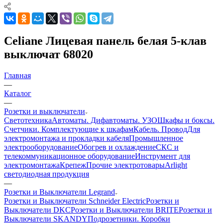
Celiane Лицевая панель белая 5-клав
выключат 68020
Главная
—
Каталог
—
Розетки и выключатели
Светотехника
Автоматы. Дифавтоматы. УЗО
Шкафы и боксы.
Счетчики. Комплектующие к шкафам
Кабель. Провод
Для
электромонтажа и прокладки кабеля
Промышленное
электрооборудование
Обогрев и охлаждение
СКС и
телекоммуникационное оборудование
Инструмент для
электромонтажа
Крепеж
Прочие электротовары
Arlight
светодиодная продукция
—
Розетки и Выключатели Legrand
Розетки и Выключатели Schneider Electric
Розетки и
Выключатели DKC
Розетки и Выключатели BRITE
Розетки и
Выключатели SKANDY
Подрозетники. Коробки