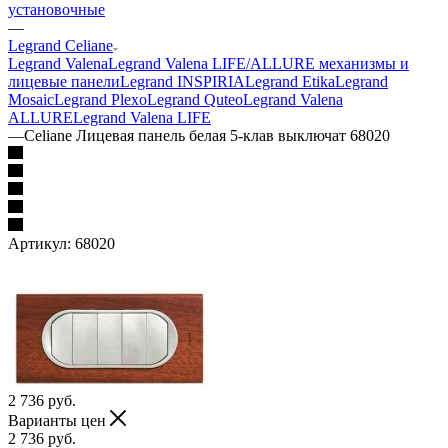
установочные
—
Legrand Celiane
Legrand Valena
Legrand Valena LIFE/ALLURE механизмы и
лицевые панели
Legrand INSPIRIA
Legrand Etika
Legrand
Mosaic
Legrand Plexo
Legrand Quteo
Legrand Valena
ALLURE
Legrand Valena LIFE
—
Celiane Лицевая панель белая 5-клав выключат 68020
Артикул:
68020
2 736
руб.
Варианты цен
2 736
руб.