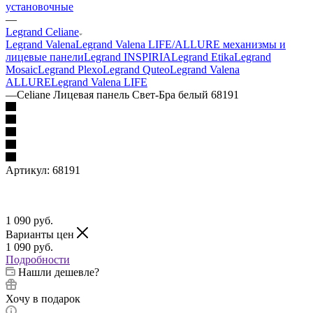
установочные
—
Legrand Celiane
Legrand Valena
Legrand Valena LIFE/ALLURE механизмы и
лицевые панели
Legrand INSPIRIA
Legrand Etika
Legrand
Mosaic
Legrand Plexo
Legrand Quteo
Legrand Valena
ALLURE
Legrand Valena LIFE
—
Celiane Лицевая панель Свет-Бра белый 68191
Артикул:
68191
1 090
руб.
Варианты цен
1 090
руб.
Подробности
Нашли дешевле?
Хочу в подарок