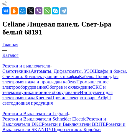
Celiane Лицевая панель Свет-Бра
белый 68191
Главная
—
Каталог
—
Розетки и выключатели
Светотехника
Автоматы. Дифавтоматы. УЗО
Шкафы и боксы.
Счетчики. Комплектующие к шкафам
Кабель. Провод
Для
электромонтажа и прокладки кабеля
Промышленное
электрооборудование
Обогрев и охлаждение
СКС и
телекоммуникационное оборудование
Инструмент для
электромонтажа
Крепеж
Прочие электротовары
Arlight
светодиодная продукция
—
Розетки и Выключатели Legrand
Розетки и Выключатели Schneider Electric
Розетки и
Выключатели DKC
Розетки и Выключатели BRITE
Розетки и
Выключатели SKANDY
Подрозетники. Коробки