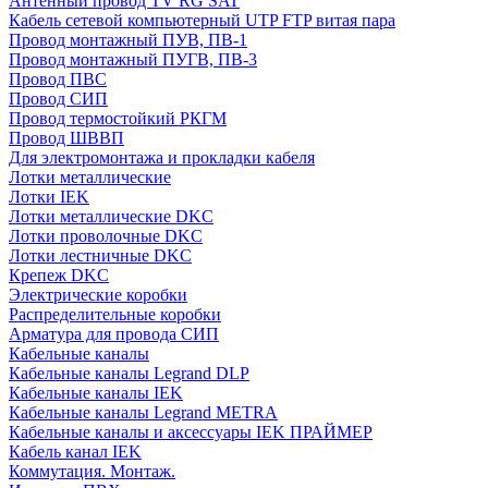
Антенный провод TV RG SAT
Кабель сетевой компьютерный UTP FTP витая пара
Провод монтажный ПУВ, ПВ-1
Провод монтажный ПУГВ, ПВ-3
Провод ПВС
Провод СИП
Провод термостойкий РКГМ
Провод ШВВП
Для электромонтажа и прокладки кабеля
Лотки металлические
Лотки IEK
Лотки металлические DKC
Лотки проволочные DKC
Лотки лестничные DKC
Крепеж DKC
Электрические коробки
Распределительные коробки
Арматура для провода СИП
Кабельные каналы
Кабельные каналы Legrand DLP
Кабельные каналы IEK
Кабельные каналы Legrand METRA
Кабельные каналы и аксессуары IEK ПРАЙМЕР
Кабель канал IEK
Коммутация. Монтаж.