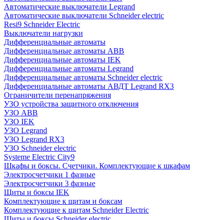
Автоматические выключатели Legrand
Автоматические выключатели Schneider electric
Resi9 Schneider Electric
Выключатели нагрузки
Дифференциальные автоматы
Дифференциальные автоматы ABB
Дифференциальные автоматы IEK
Дифференциальные автоматы Legrand
Дифференциальные автоматы Schneider electric
Дифференциальные автоматы АВДТ Legrand RX3
Ограничители перенапряжения
УЗО устройства защитного отключения
УЗО ABB
УЗО IEK
УЗО Legrand
УЗО Legrand RX3
УЗО Schneider electric
Systeme Electric City9
Шкафы и боксы. Счетчики. Комплектующие к шкафам
Электросчетчики 1 фазные
Электросчетчики 3 фазные
Щиты и боксы IEK
Комплектующие к щитам и боксам
Комплектующие к щитам Schneider Electric
Щиты и боксы Schneider electric