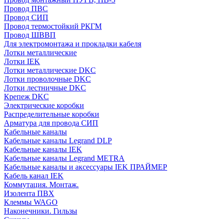
Провод ПВС
Провод СИП
Провод термостойкий РКГМ
Провод ШВВП
Для электромонтажа и прокладки кабеля
Лотки металлические
Лотки IEK
Лотки металлические DKC
Лотки проволочные DKC
Лотки лестничные DKC
Крепеж DKC
Электрические коробки
Распределительные коробки
Арматура для провода СИП
Кабельные каналы
Кабельные каналы Legrand DLP
Кабельные каналы IEK
Кабельные каналы Legrand METRA
Кабельные каналы и аксессуары IEK ПРАЙМЕР
Кабель канал IEK
Коммутация. Монтаж.
Изолента ПВХ
Клеммы WAGO
Наконечники. Гильзы