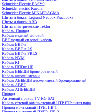
Schneider Electric EASY9
Schneider electric Kaedra
Schneider Electric MINI-PRAGMA
Щиты и боксы Legrand Nedbox Practibox3
Щиты и боксы ABB
Щиты электрические Tekfor
Кабель. Провод
Кабель медный силовой
ВВГ медный силовой кабель
Кабель ВВГнг
Кабель ВВГнг LS
Кабель ВВГнг FRLS
Кабель NYM
Кабель КГ
Кабель ППГнг HF
Кабель ВББШВ бронированный
Кабель алюминиевый
Кабель АВББШВ алюминиевый бронированный
Кабель АВВГ
Кабель АПВББШВ
Провод
Антенный провод TV RG SAT
Кабель сетевой компьютерный UTP FTP витая пара
Провод монтажный ПУВ, ПВ-1
Провод монтажный ПУГВ, ПВ-3