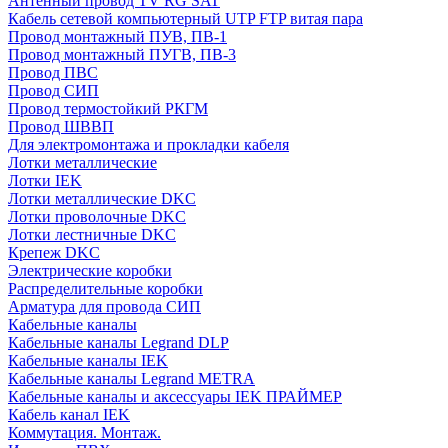
Антенный провод TV RG SAT
Кабель сетевой компьютерный UTP FTP витая пара
Провод монтажный ПУВ, ПВ-1
Провод монтажный ПУГВ, ПВ-3
Провод ПВС
Провод СИП
Провод термостойкий РКГМ
Провод ШВВП
Для электромонтажа и прокладки кабеля
Лотки металлические
Лотки IEK
Лотки металлические DKC
Лотки проволочные DKC
Лотки лестничные DKC
Крепеж DKC
Электрические коробки
Распределительные коробки
Арматура для провода СИП
Кабельные каналы
Кабельные каналы Legrand DLP
Кабельные каналы IEK
Кабельные каналы Legrand METRA
Кабельные каналы и аксессуары IEK ПРАЙМЕР
Кабель канал IEK
Коммутация. Монтаж.