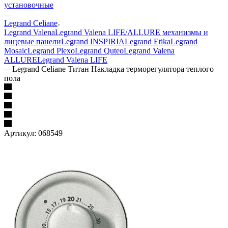
установочные
—
Legrand Celiane
Legrand Valena
Legrand Valena LIFE/ALLURE механизмы и
лицевые панели
Legrand INSPIRIA
Legrand Etika
Legrand
Mosaic
Legrand Plexo
Legrand Quteo
Legrand Valena
ALLURE
Legrand Valena LIFE
—
Legrand Celiane Титан Накладка терморегулятора теплого
пола
Артикул:
068549