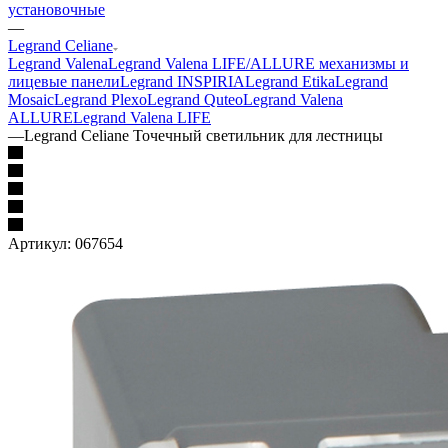
установочные
—
Legrand Celiane
Legrand Valena
Legrand Valena LIFE/ALLURE механизмы и
лицевые панели
Legrand INSPIRIA
Legrand Etika
Legrand
Mosaic
Legrand Plexo
Legrand Quteo
Legrand Valena
ALLURE
Legrand Valena LIFE
—
Legrand Celiane Точечный светильник для лестницы
Артикул:
067654