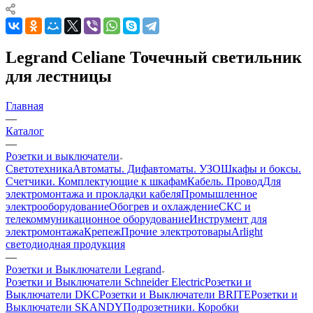
Legrand Celiane Точечный светильник
для лестницы
Главная
—
Каталог
—
Розетки и выключатели
Светотехника
Автоматы. Дифавтоматы. УЗО
Шкафы и боксы.
Счетчики. Комплектующие к шкафам
Кабель. Провод
Для
электромонтажа и прокладки кабеля
Промышленное
электрооборудование
Обогрев и охлаждение
СКС и
телекоммуникационное оборудование
Инструмент для
электромонтажа
Крепеж
Прочие электротовары
Arlight
светодиодная продукция
—
Розетки и Выключатели Legrand
Розетки и Выключатели Schneider Electric
Розетки и
Выключатели DKC
Розетки и Выключатели BRITE
Розетки и
Выключатели SKANDY
Подрозетники. Коробки