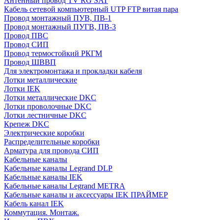
Антенный провод TV RG SAT
Кабель сетевой компьютерный UTP FTP витая пара
Провод монтажный ПУВ, ПВ-1
Провод монтажный ПУГВ, ПВ-3
Провод ПВС
Провод СИП
Провод термостойкий РКГМ
Провод ШВВП
Для электромонтажа и прокладки кабеля
Лотки металлические
Лотки IEK
Лотки металлические DKC
Лотки проволочные DKC
Лотки лестничные DKC
Крепеж DKC
Электрические коробки
Распределительные коробки
Арматура для провода СИП
Кабельные каналы
Кабельные каналы Legrand DLP
Кабельные каналы IEK
Кабельные каналы Legrand METRA
Кабельные каналы и аксессуары IEK ПРАЙМЕР
Кабель канал IEK
Коммутация. Монтаж.