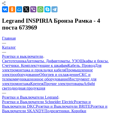
Legrand INSPIRIA Бронза Рамка - 4
поста 673969
Главная
—
Каталог
—
Розетки и выключатели
Светотехника
Автоматы. Дифавтоматы. УЗО
Шкафы и боксы.
Счетчики. Комплектующие к шкафам
Кабель. Провод
Для
электромонтажа и прокладки кабеля
Промышленное
электрооборудование
Обогрев и охлаждение
СКС и
телекоммуникационное оборудование
Инструмент для
электромонтажа
Крепеж
Прочие электротовары
Arlight
светодиодная продукция
—
Розетки и Выключатели Legrand
Розетки и Выключатели Schneider Electric
Розетки и
Выключатели DKC
Розетки и Выключатели BRITE
Розетки и
Выключатели SKANDY
Подрозетники. Коробки