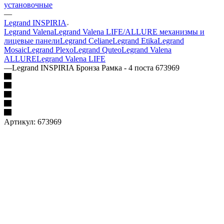
установочные
—
Legrand INSPIRIA
Legrand Valena
Legrand Valena LIFE/ALLURE механизмы и
лицевые панели
Legrand Celiane
Legrand Etika
Legrand
Mosaic
Legrand Plexo
Legrand Quteo
Legrand Valena
ALLURE
Legrand Valena LIFE
—
Legrand INSPIRIA Бронза Рамка - 4 поста 673969
Артикул:
673969