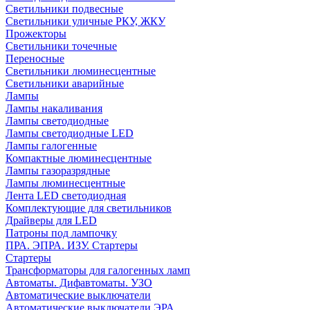
Светильники подвесные
Светильники уличные РКУ, ЖКУ
Прожекторы
Cветильники точечные
Переносные
Светильники люминесцентные
Светильники аварийные
Лампы
Лампы накаливания
Лампы светодиодные
Лампы светодиодные LED
Лампы галогенные
Компактные люминесцентные
Лампы газоразрядные
Лампы люминесцентные
Лента LED светодиодная
Комплектующие для светильников
Драйверы для LED
Патроны под лампочку
ПРА. ЭПРА. ИЗУ. Стартеры
Стартеры
Трансформаторы для галогенных ламп
Автоматы. Дифавтоматы. УЗО
Автоматические выключатели
Автоматические выключатели ЭРА