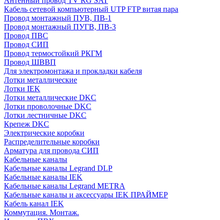
Антенный провод TV RG SAT
Кабель сетевой компьютерный UTP FTP витая пара
Провод монтажный ПУВ, ПВ-1
Провод монтажный ПУГВ, ПВ-3
Провод ПВС
Провод СИП
Провод термостойкий РКГМ
Провод ШВВП
Для электромонтажа и прокладки кабеля
Лотки металлические
Лотки IEK
Лотки металлические DKC
Лотки проволочные DKC
Лотки лестничные DKC
Крепеж DKC
Электрические коробки
Распределительные коробки
Арматура для провода СИП
Кабельные каналы
Кабельные каналы Legrand DLP
Кабельные каналы IEK
Кабельные каналы Legrand METRA
Кабельные каналы и аксессуары IEK ПРАЙМЕР
Кабель канал IEK
Коммутация. Монтаж.