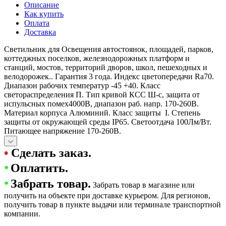
Описание
Как купить
Оплата
Доставка
Светильник для Освещения автостоянок, площадей, парков,
коттеджных поселков, железнодорожных платформ и
станций, мостов, территорий дворов, школ, пешеходных и
велодорожек.. Гарантия 3 года. Индекс цветопередачи Ra70.
Диапазон рабочих температур -45 +40. Класс
светораспределения П. Тип кривой КСС Ш-с, защита от
испульсных помех4000В, диапазон раб. напр. 170-260В.
Материал корпуса Алюминий. Класс защиты I. Степень
защиты от окружающей среды IP65. Светоотдача 100Лм/Вт.
Питающее напряжение 170-260В.
•
Сделать заказ.
•
Оплатить.
•
Забрать товар.
Забрать товар в магазине или
получить на объекте при доставке курьером. Для регионов,
получить товар в пункте выдачи или терминале транспортной
компании.