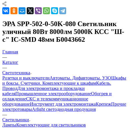
ЭРА SPP-502-0-50K-080 Светильник
уличный 80Вт 8000лм 5000К КСС "Ш-
с" IC-SMD 48мм Б0043662
Главная
—
Каталог
—
Светотехника
Розетки и выключатели
Автоматы. Дифавтоматы. УЗО
Шкафы
и боксы. Счетчики. Комплектующие к шкафам
Кабель.
Провод
Для электромонтажа и прокладки
кабеля
Промышленное электрооборудование
Обогрев и
охлаждение
СКС и телекоммуникационное
оборудование
Инструмент для электромонтажа
Крепеж
Прочие
электротовары
Arlight светодиодная продукция
—
Светильники
Лампы
Комплектующие для светильников