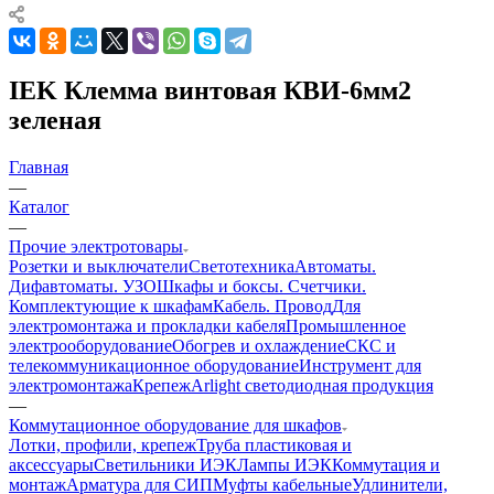
IEK Клемма винтовая КВИ-6мм2
зеленая
Главная
—
Каталог
—
Прочие электротовары
Розетки и выключатели
Светотехника
Автоматы.
Дифавтоматы. УЗО
Шкафы и боксы. Счетчики.
Комплектующие к шкафам
Кабель. Провод
Для
электромонтажа и прокладки кабеля
Промышленное
электрооборудование
Обогрев и охлаждение
СКС и
телекоммуникационное оборудование
Инструмент для
электромонтажа
Крепеж
Arlight светодиодная продукция
—
Коммутационное оборудование для шкафов
Лотки, профили, крепеж
Труба пластиковая и
аксессуары
Светильники ИЭК
Лампы ИЭК
Коммутация и
монтаж
Арматура для СИП
Муфты кабельные
Удлинители,