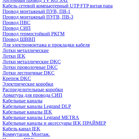
Антенный провод TV RG SAT
Кабель сетевой компьютерный UTP FTP витая пара
Провод монтажный ПУВ, ПВ-1
Провод монтажный ПУГВ, ПВ-3
Провод ПВС
Провод СИП
Провод термостойкий РКГМ
Провод ШВВП
Для электромонтажа и прокладки кабеля
Лотки металлические
Лотки IEK
Лотки металлические DKC
Лотки проволочные DKC
Лотки лестничные DKC
Крепеж DKC
Электрические коробки
Распределительные коробки
Арматура для провода СИП
Кабельные каналы
Кабельные каналы Legrand DLP
Кабельные каналы IEK
Кабельные каналы Legrand METRA
Кабельные каналы и аксессуары IEK ПРАЙМЕР
Кабель канал IEK
Коммутация. Монтаж.