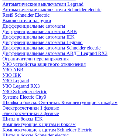
Автоматические выключатели Legrand
Автоматические выключатели Schneider electric
Resi9 Schneider Electric
Выключатели нагрузки
Дифференциальные автоматы
Дифференциальные автоматы ABB
Дифференциальные автоматы IEK
Дифференциальные автоматы Legrand
Дифференциальные автоматы Schneider electric
Дифференциальные автоматы АВДТ Legrand RX3
Ограничители перенапряжения
УЗО устройства защитного отключения
УЗО ABB
УЗО IEK
УЗО Legrand
УЗО Legrand RX3
УЗО Schneider electric
Systeme Electric City9
Шкафы и боксы. Счетчики. Комплектующие к шкафам
Электросчетчики 1 фазные
Электросчетчики 3 фазные
Щиты и боксы IEK
Комплектующие к щитам и боксам
Комплектующие к щитам Schneider Electric
Щиты и боксы Schneider electric