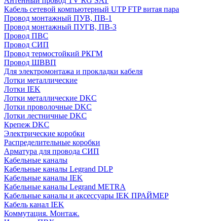
Антенный провод TV RG SAT
Кабель сетевой компьютерный UTP FTP витая пара
Провод монтажный ПУВ, ПВ-1
Провод монтажный ПУГВ, ПВ-3
Провод ПВС
Провод СИП
Провод термостойкий РКГМ
Провод ШВВП
Для электромонтажа и прокладки кабеля
Лотки металлические
Лотки IEK
Лотки металлические DKC
Лотки проволочные DKC
Лотки лестничные DKC
Крепеж DKC
Электрические коробки
Распределительные коробки
Арматура для провода СИП
Кабельные каналы
Кабельные каналы Legrand DLP
Кабельные каналы IEK
Кабельные каналы Legrand METRA
Кабельные каналы и аксессуары IEK ПРАЙМЕР
Кабель канал IEK
Коммутация. Монтаж.