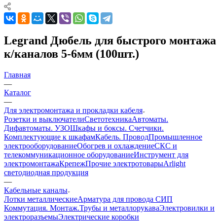
Legrand Дюбель для быстрого монтажа
к/каналов 5-6мм (100шт.)
Главная
—
Каталог
—
Для электромонтажа и прокладки кабеля
Розетки и выключатели
Светотехника
Автоматы.
Дифавтоматы. УЗО
Шкафы и боксы. Счетчики.
Комплектующие к шкафам
Кабель. Провод
Промышленное
электрооборудование
Обогрев и охлаждение
СКС и
телекоммуникационное оборудование
Инструмент для
электромонтажа
Крепеж
Прочие электротовары
Arlight
светодиодная продукция
—
Кабельные каналы
Лотки металлические
Арматура для провода СИП
Коммутация. Монтаж.
Трубы и металлорукава
Электровилки и
электроразъемы
Электрические коробки