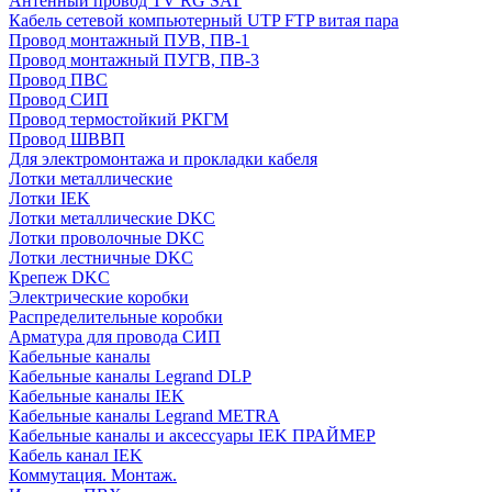
Антенный провод TV RG SAT
Кабель сетевой компьютерный UTP FTP витая пара
Провод монтажный ПУВ, ПВ-1
Провод монтажный ПУГВ, ПВ-3
Провод ПВС
Провод СИП
Провод термостойкий РКГМ
Провод ШВВП
Для электромонтажа и прокладки кабеля
Лотки металлические
Лотки IEK
Лотки металлические DKC
Лотки проволочные DKC
Лотки лестничные DKC
Крепеж DKC
Электрические коробки
Распределительные коробки
Арматура для провода СИП
Кабельные каналы
Кабельные каналы Legrand DLP
Кабельные каналы IEK
Кабельные каналы Legrand METRA
Кабельные каналы и аксессуары IEK ПРАЙМЕР
Кабель канал IEK
Коммутация. Монтаж.