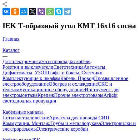
IEK Т-образный угол КМТ 16х16 сосна
Главная
—
Каталог
—
Для электромонтажа и прокладки кабеля
Розетки и выключатели
Светотехника
Автоматы.
Дифавтоматы. УЗО
Шкафы и боксы. Счетчики.
Комплектующие к шкафам
Кабель. Провод
Промышленное
электрооборудование
Обогрев и охлаждение
СКС и
телекоммуникационное оборудование
Инструмент для
электромонтажа
Крепеж
Прочие электротовары
Arlight
светодиодная продукция
—
Кабельные каналы
Лотки металлические
Арматура для провода СИП
Коммутация. Монтаж.
Трубы и металлорукава
Электровилки и
электроразъемы
Электрические коробки
—