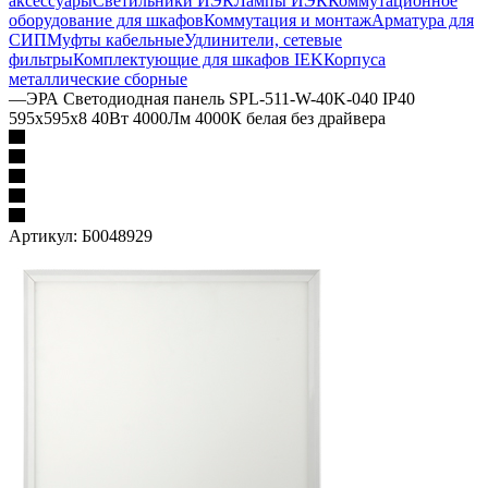
аксессуары
Светильники ИЭК
Лампы ИЭК
Коммутационное
оборудование для шкафов
Коммутация и монтаж
Арматура для
СИП
Муфты кабельные
Удлинители, сетевые
фильтры
Комплектующие для шкафов IEK
Корпуса
металлические сборные
—
ЭРА Светодиодная панель SPL-511-W-40K-040 IP40
595x595x8 40Вт 4000Лм 4000К белая без драйвера
Артикул:
Б0048929