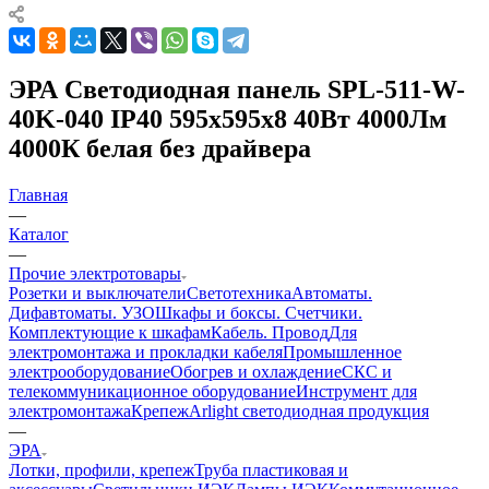
ЭРА Светодиодная панель SPL-511-W-
40K-040 IP40 595x595x8 40Вт 4000Лм
4000К белая без драйвера
Главная
—
Каталог
—
Прочие электротовары
Розетки и выключатели
Светотехника
Автоматы.
Дифавтоматы. УЗО
Шкафы и боксы. Счетчики.
Комплектующие к шкафам
Кабель. Провод
Для
электромонтажа и прокладки кабеля
Промышленное
электрооборудование
Обогрев и охлаждение
СКС и
телекоммуникационное оборудование
Инструмент для
электромонтажа
Крепеж
Arlight светодиодная продукция
—
ЭРА
Лотки, профили, крепеж
Труба пластиковая и