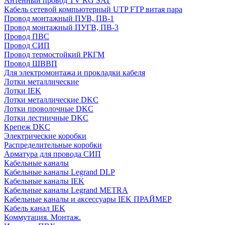
Антенный провод TV RG SAT
Кабель сетевой компьютерный UTP FTP витая пара
Провод монтажный ПУВ, ПВ-1
Провод монтажный ПУГВ, ПВ-3
Провод ПВС
Провод СИП
Провод термостойкий РКГМ
Провод ШВВП
Для электромонтажа и прокладки кабеля
Лотки металлические
Лотки IEK
Лотки металлические DKC
Лотки проволочные DKC
Лотки лестничные DKC
Крепеж DKC
Электрические коробки
Распределительные коробки
Арматура для провода СИП
Кабельные каналы
Кабельные каналы Legrand DLP
Кабельные каналы IEK
Кабельные каналы Legrand METRA
Кабельные каналы и аксессуары IEK ПРАЙМЕР
Кабель канал IEK
Коммутация. Монтаж.