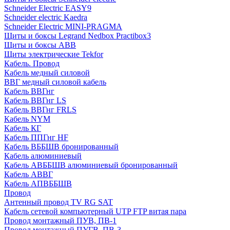
Schneider Electric EASY9
Schneider electric Kaedra
Schneider Electric MINI-PRAGMA
Щиты и боксы Legrand Nedbox Practibox3
Щиты и боксы ABB
Щиты электрические Tekfor
Кабель. Провод
Кабель медный силовой
ВВГ медный силовой кабель
Кабель ВВГнг
Кабель ВВГнг LS
Кабель ВВГнг FRLS
Кабель NYM
Кабель КГ
Кабель ППГнг HF
Кабель ВББШВ бронированный
Кабель алюминиевый
Кабель АВББШВ алюминиевый бронированный
Кабель АВВГ
Кабель АПВББШВ
Провод
Антенный провод TV RG SAT
Кабель сетевой компьютерный UTP FTP витая пара
Провод монтажный ПУВ, ПВ-1
Провод монтажный ПУГВ, ПВ-3