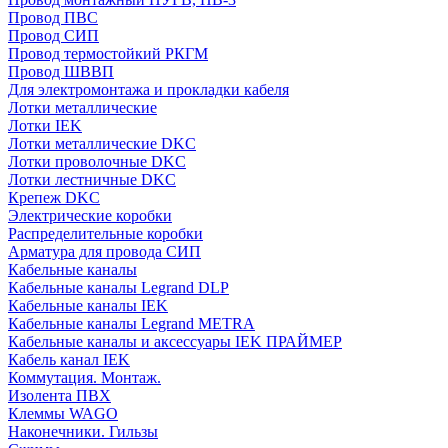
Провод ПВС
Провод СИП
Провод термостойкий РКГМ
Провод ШВВП
Для электромонтажа и прокладки кабеля
Лотки металлические
Лотки IEK
Лотки металлические DKC
Лотки проволочные DKC
Лотки лестничные DKC
Крепеж DKC
Электрические коробки
Распределительные коробки
Арматура для провода СИП
Кабельные каналы
Кабельные каналы Legrand DLP
Кабельные каналы IEK
Кабельные каналы Legrand METRA
Кабельные каналы и аксессуары IEK ПРАЙМЕР
Кабель канал IEK
Коммутация. Монтаж.
Изолента ПВХ
Клеммы WAGO
Наконечники. Гильзы