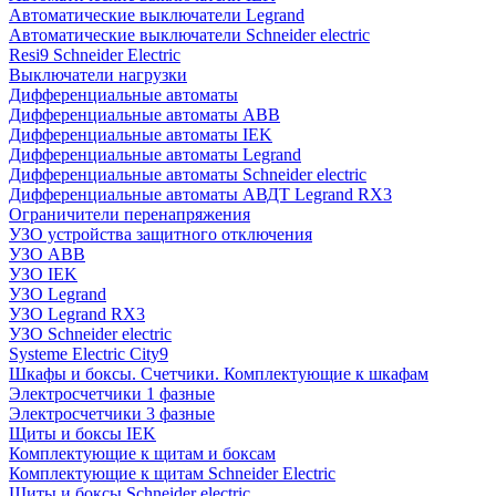
Автоматические выключатели Legrand
Автоматические выключатели Schneider electric
Resi9 Schneider Electric
Выключатели нагрузки
Дифференциальные автоматы
Дифференциальные автоматы ABB
Дифференциальные автоматы IEK
Дифференциальные автоматы Legrand
Дифференциальные автоматы Schneider electric
Дифференциальные автоматы АВДТ Legrand RX3
Ограничители перенапряжения
УЗО устройства защитного отключения
УЗО ABB
УЗО IEK
УЗО Legrand
УЗО Legrand RX3
УЗО Schneider electric
Systeme Electric City9
Шкафы и боксы. Счетчики. Комплектующие к шкафам
Электросчетчики 1 фазные
Электросчетчики 3 фазные
Щиты и боксы IEK
Комплектующие к щитам и боксам
Комплектующие к щитам Schneider Electric
Щиты и боксы Schneider electric