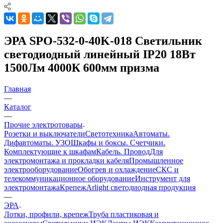
ЭРА SPO-532-0-40K-018 Светильник
светодиодный линейный IP20 18Вт
1500Лм 4000К 600мм призма
Главная
—
Каталог
—
Прочие электротовары
Розетки и выключатели
Светотехника
Автоматы.
Дифавтоматы. УЗО
Шкафы и боксы. Счетчики.
Комплектующие к шкафам
Кабель. Провод
Для
электромонтажа и прокладки кабеля
Промышленное
электрооборудование
Обогрев и охлаждение
СКС и
телекоммуникационное оборудование
Инструмент для
электромонтажа
Крепеж
Arlight светодиодная продукция
—
ЭРА
Лотки, профили, крепеж
Труба пластиковая и