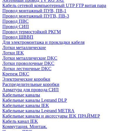
Антенный провод TV RG SAT
Кабель сетевой компьютерный UTP FTP витая пара
Провод монтажный ПУВ, ПВ-1
Провод монтажный ПУГВ, ПВ-3
Провод ПВС
Провод СИП
Провод термостойкий РКГМ
Провод ШВВП
Для электромонтажа и прокладки кабеля
Лотки металлические
Лотки IEK
Лотки металлические DKC
Лотки проволочные DKC
Лотки лестничные DKC
Крепеж DKC
Электрические коробки
Распределительные коробки
Арматура для провода СИП
Кабельные каналы
Кабельные каналы Legrand DLP
Кабельные каналы IEK
Кабельные каналы Legrand METRA
Кабельные каналы и аксессуары IEK ПРАЙМЕР
Кабель канал IEK
Коммутация. Монтаж.