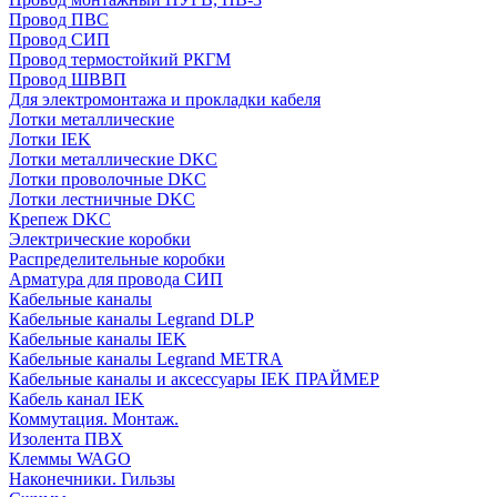
Провод ПВС
Провод СИП
Провод термостойкий РКГМ
Провод ШВВП
Для электромонтажа и прокладки кабеля
Лотки металлические
Лотки IEK
Лотки металлические DKC
Лотки проволочные DKC
Лотки лестничные DKC
Крепеж DKC
Электрические коробки
Распределительные коробки
Арматура для провода СИП
Кабельные каналы
Кабельные каналы Legrand DLP
Кабельные каналы IEK
Кабельные каналы Legrand METRA
Кабельные каналы и аксессуары IEK ПРАЙМЕР
Кабель канал IEK
Коммутация. Монтаж.
Изолента ПВХ
Клеммы WAGO
Наконечники. Гильзы