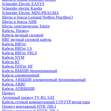
Schneider Electric EASY9
Schneider electric Kaedra
Schneider Electric MINI-PRAGMA
Щиты и боксы Legrand Nedbox Practibox3
Щиты и боксы ABB
Щиты электрические Tekfor
Кабель. Провод
Кабель медный силовой
ВВГ медный силовой кабель
Кабель ВВГнг
Кабель ВВГнг LS
Кабель ВВГнг FRLS
Кабель NYM
Кабель КГ
Кабель ППГнг HF
Кабель ВББШВ бронированный
Кабель алюминиевый
Кабель АВББШВ алюминиевый бронированный
Кабель АВВГ
Кабель АПВББШВ
Провод
Антенный провод TV RG SAT
Кабель сетевой компьютерный UTP FTP витая пара
Провод монтажный ПУВ, ПВ-1
Провод монтажный ПУГВ, ПВ-3