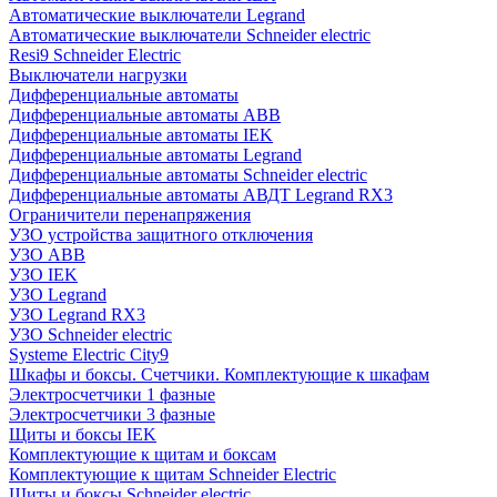
Автоматические выключатели Legrand
Автоматические выключатели Schneider electric
Resi9 Schneider Electric
Выключатели нагрузки
Дифференциальные автоматы
Дифференциальные автоматы ABB
Дифференциальные автоматы IEK
Дифференциальные автоматы Legrand
Дифференциальные автоматы Schneider electric
Дифференциальные автоматы АВДТ Legrand RX3
Ограничители перенапряжения
УЗО устройства защитного отключения
УЗО ABB
УЗО IEK
УЗО Legrand
УЗО Legrand RX3
УЗО Schneider electric
Systeme Electric City9
Шкафы и боксы. Счетчики. Комплектующие к шкафам
Электросчетчики 1 фазные
Электросчетчики 3 фазные
Щиты и боксы IEK
Комплектующие к щитам и боксам
Комплектующие к щитам Schneider Electric
Щиты и боксы Schneider electric