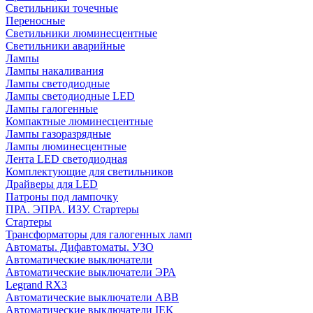
Cветильники точечные
Переносные
Светильники люминесцентные
Светильники аварийные
Лампы
Лампы накаливания
Лампы светодиодные
Лампы светодиодные LED
Лампы галогенные
Компактные люминесцентные
Лампы газоразрядные
Лампы люминесцентные
Лента LED светодиодная
Комплектующие для светильников
Драйверы для LED
Патроны под лампочку
ПРА. ЭПРА. ИЗУ. Стартеры
Стартеры
Трансформаторы для галогенных ламп
Автоматы. Дифавтоматы. УЗО
Автоматические выключатели
Автоматические выключатели ЭРА
Legrand RX3
Автоматические выключатели ABB
Автоматические выключатели IEK