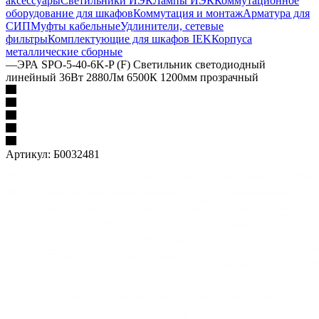
аксессуары
Светильники ИЭК
Лампы ИЭК
Коммутационное
оборудование для шкафов
Коммутация и монтаж
Арматура для
СИП
Муфты кабельные
Удлинители, сетевые
фильтры
Комплектующие для шкафов IEK
Корпуса
металлические сборные
—
ЭРА SPO-5-40-6K-P (F) Светильник светодиодный
линейный 36Вт 2880Лм 6500К 1200мм прозрачный
Артикул:
Б0032481