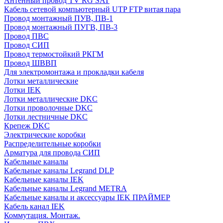
Антенный провод TV RG SAT
Кабель сетевой компьютерный UTP FTP витая пара
Провод монтажный ПУВ, ПВ-1
Провод монтажный ПУГВ, ПВ-3
Провод ПВС
Провод СИП
Провод термостойкий РКГМ
Провод ШВВП
Для электромонтажа и прокладки кабеля
Лотки металлические
Лотки IEK
Лотки металлические DKC
Лотки проволочные DKC
Лотки лестничные DKC
Крепеж DKC
Электрические коробки
Распределительные коробки
Арматура для провода СИП
Кабельные каналы
Кабельные каналы Legrand DLP
Кабельные каналы IEK
Кабельные каналы Legrand METRA
Кабельные каналы и аксессуары IEK ПРАЙМЕР
Кабель канал IEK
Коммутация. Монтаж.