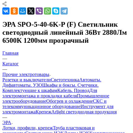
ЭРА SPO-5-40-6K-P (F) Светильник
светодиодный линейный 36Вт 2880Лм
6500К 1200мм прозрачный
Главная
—
Каталог
—
Прочие электротовары
Розетки и выключатели
Светотехника
Автоматы.
Дифавтоматы. УЗО
Шкафы и боксы. Счетчики.
Комплектующие к шкафам
Кабель. Провод
Для
электромонтажа и прокладки кабеля
Промышленное
электрооборудование
Обогрев и охлаждение
СКС и
телекоммуникационное оборудование
Инструмент для
электромонтажа
Крепеж
Arlight светодиодная продукция
—
ЭРА
Лотки, профили, крепеж
Труба пластиковая и