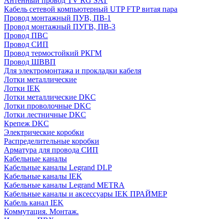
Антенный провод TV RG SAT
Кабель сетевой компьютерный UTP FTP витая пара
Провод монтажный ПУВ, ПВ-1
Провод монтажный ПУГВ, ПВ-3
Провод ПВС
Провод СИП
Провод термостойкий РКГМ
Провод ШВВП
Для электромонтажа и прокладки кабеля
Лотки металлические
Лотки IEK
Лотки металлические DKC
Лотки проволочные DKC
Лотки лестничные DKC
Крепеж DKC
Электрические коробки
Распределительные коробки
Арматура для провода СИП
Кабельные каналы
Кабельные каналы Legrand DLP
Кабельные каналы IEK
Кабельные каналы Legrand METRA
Кабельные каналы и аксессуары IEK ПРАЙМЕР
Кабель канал IEK
Коммутация. Монтаж.