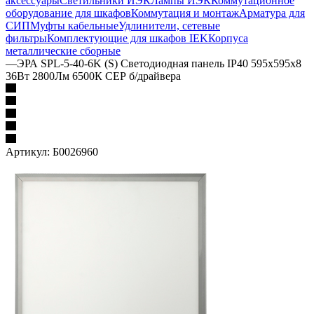
аксессуары
Светильники ИЭК
Лампы ИЭК
Коммутационное
оборудование для шкафов
Коммутация и монтаж
Арматура для
СИП
Муфты кабельные
Удлинители, сетевые
фильтры
Комплектующие для шкафов IEK
Корпуса
металлические сборные
—
ЭРА SPL-5-40-6K (S) Светодиодная панель IP40 595x595x8
36Вт 2800Лм 6500К СЕР б/драйвера
Артикул:
Б0026960