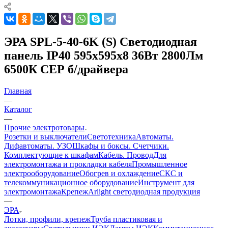
ЭРА SPL-5-40-6K (S) Светодиодная
панель IP40 595x595x8 36Вт 2800Лм
6500К СЕР б/драйвера
Главная
—
Каталог
—
Прочие электротовары
Розетки и выключатели
Светотехника
Автоматы.
Дифавтоматы. УЗО
Шкафы и боксы. Счетчики.
Комплектующие к шкафам
Кабель. Провод
Для
электромонтажа и прокладки кабеля
Промышленное
электрооборудование
Обогрев и охлаждение
СКС и
телекоммуникационное оборудование
Инструмент для
электромонтажа
Крепеж
Arlight светодиодная продукция
—
ЭРА
Лотки, профили, крепеж
Труба пластиковая и