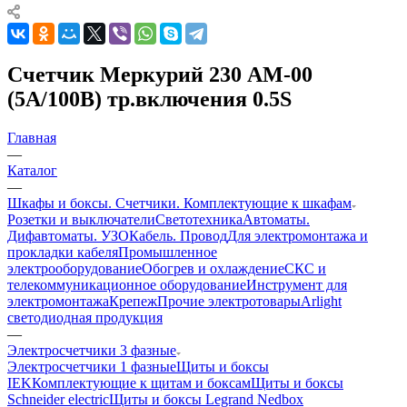
Счетчик Меркурий 230 AM-00
(5А/100В) тр.включения 0.5S
Главная
—
Каталог
—
Шкафы и боксы. Счетчики. Комплектующие к шкафам
Розетки и выключатели
Светотехника
Автоматы.
Дифавтоматы. УЗО
Кабель. Провод
Для электромонтажа и
прокладки кабеля
Промышленное
электрооборудование
Обогрев и охлаждение
СКС и
телекоммуникационное оборудование
Инструмент для
электромонтажа
Крепеж
Прочие электротовары
Arlight
светодиодная продукция
—
Электросчетчики 3 фазные
Электросчетчики 1 фазные
Щиты и боксы
IEK
Комплектующие к щитам и боксам
Щиты и боксы
Schneider electric
Щиты и боксы Legrand Nedbox