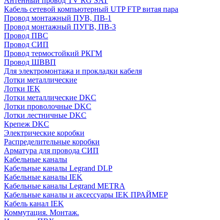
Антенный провод TV RG SAT
Кабель сетевой компьютерный UTP FTP витая пара
Провод монтажный ПУВ, ПВ-1
Провод монтажный ПУГВ, ПВ-3
Провод ПВС
Провод СИП
Провод термостойкий РКГМ
Провод ШВВП
Для электромонтажа и прокладки кабеля
Лотки металлические
Лотки IEK
Лотки металлические DKC
Лотки проволочные DKC
Лотки лестничные DKC
Крепеж DKC
Электрические коробки
Распределительные коробки
Арматура для провода СИП
Кабельные каналы
Кабельные каналы Legrand DLP
Кабельные каналы IEK
Кабельные каналы Legrand METRA
Кабельные каналы и аксессуары IEK ПРАЙМЕР
Кабель канал IEK
Коммутация. Монтаж.