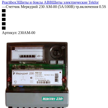
Practibox3
Щиты и боксы ABB
Щиты электрические Tekfor
—
Счетчик Меркурий 230 AM-00 (5А/100В) тр.включения 0.5S
Артикул:
230AM-00