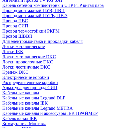
Антенный провод TV RG SAT
Кабель сетевой компьютерный UTP FTP витая пара
Провод монтажный ПУВ, ПВ-1
Провод монтажный ПУГВ, ПВ-3
Провод ПВС
Провод СИП
Провод термостойкий РКГМ
Провод ШВВП
Для электромонтажа и прокладки кабеля
Лотки металлические
Лотки IEK
Лотки металлические DKC
Лотки проволочные DKC
Лотки лестничные DKC
Крепеж DKC
Электрические коробки
Распределительные коробки
Арматура для провода СИП
Кабельные каналы
Кабельные каналы Legrand DLP
Кабельные каналы IEK
Кабельные каналы Legrand METRA
Кабельные каналы и аксессуары IEK ПРАЙМЕР
Кабель канал IEK
Коммутация. Монтаж.