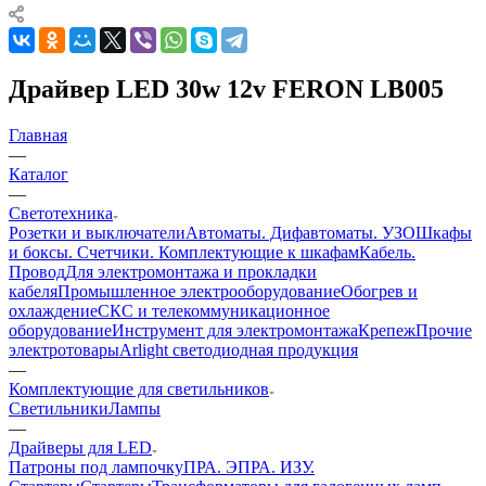
Драйвер LED 30w 12v FERON LB005
Главная
—
Каталог
—
Светотехника
Розетки и выключатели
Автоматы. Дифавтоматы. УЗО
Шкафы
и боксы. Счетчики. Комплектующие к шкафам
Кабель.
Провод
Для электромонтажа и прокладки
кабеля
Промышленное электрооборудование
Обогрев и
охлаждение
СКС и телекоммуникационное
оборудование
Инструмент для электромонтажа
Крепеж
Прочие
электротовары
Arlight светодиодная продукция
—
Комплектующие для светильников
Светильники
Лампы
—
Драйверы для LED
Патроны под лампочку
ПРА. ЭПРА. ИЗУ.