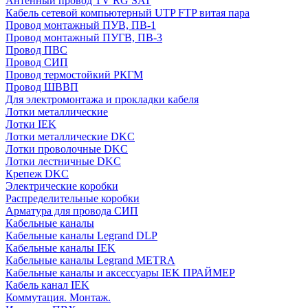
Антенный провод TV RG SAT
Кабель сетевой компьютерный UTP FTP витая пара
Провод монтажный ПУВ, ПВ-1
Провод монтажный ПУГВ, ПВ-3
Провод ПВС
Провод СИП
Провод термостойкий РКГМ
Провод ШВВП
Для электромонтажа и прокладки кабеля
Лотки металлические
Лотки IEK
Лотки металлические DKC
Лотки проволочные DKC
Лотки лестничные DKC
Крепеж DKC
Электрические коробки
Распределительные коробки
Арматура для провода СИП
Кабельные каналы
Кабельные каналы Legrand DLP
Кабельные каналы IEK
Кабельные каналы Legrand METRA
Кабельные каналы и аксессуары IEK ПРАЙМЕР
Кабель канал IEK
Коммутация. Монтаж.