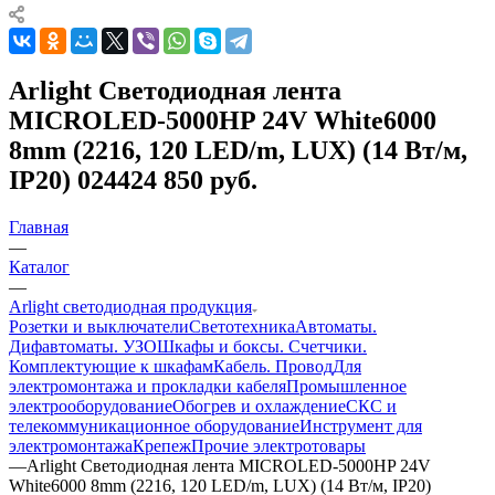
Arlight Светодиодная лента
MICROLED-5000HP 24V White6000
8mm (2216, 120 LED/m, LUX) (14 Вт/м,
IP20) 024424 850 руб.
Главная
—
Каталог
—
Arlight светодиодная продукция
Розетки и выключатели
Светотехника
Автоматы.
Дифавтоматы. УЗО
Шкафы и боксы. Счетчики.
Комплектующие к шкафам
Кабель. Провод
Для
электромонтажа и прокладки кабеля
Промышленное
электрооборудование
Обогрев и охлаждение
СКС и
телекоммуникационное оборудование
Инструмент для
электромонтажа
Крепеж
Прочие электротовары
—
Arlight Светодиодная лента MICROLED-5000HP 24V
White6000 8mm (2216, 120 LED/m, LUX) (14 Вт/м, IP20)