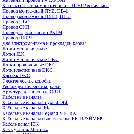
Антенный провод TV RG SAT
Кабель сетевой компьютерный UTP FTP витая пара
Провод монтажный ПУВ, ПВ-1
Провод монтажный ПУГВ, ПВ-3
Провод ПВС
Провод СИП
Провод термостойкий РКГМ
Провод ШВВП
Для электромонтажа и прокладки кабеля
Лотки металлические
Лотки IEK
Лотки металлические DKC
Лотки проволочные DKC
Лотки лестничные DKC
Крепеж DKC
Электрические коробки
Распределительные коробки
Арматура для провода СИП
Кабельные каналы
Кабельные каналы Legrand DLP
Кабельные каналы IEK
Кабельные каналы Legrand METRA
Кабельные каналы и аксессуары IEK ПРАЙМЕР
Кабель канал IEK
Коммутация. Монтаж.