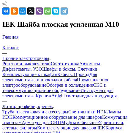
IEK Шайба плоская усиленная M10
Главная
—
Каталог
—
Прочие электротовары
Розетки и выключатели
Светотехника
Автоматы.
Дифавтоматы. УЗО
Шкафы и боксы. Счетчики.
Комплектующие к шкафам
Кабель. Провод
Для
электромонтажа и прокладки кабеля
Промышленное
электрооборудование
Обогрев и охлаждение
СКС и
телекоммуникационное оборудование
Инструмент для
электромонтажа
Крепеж
Arlight светодиодная продукция
—
Лотки, профили, крепеж
Труба пластиковая и аксессуары
Светильники ИЭК
Лампы
ИЭК
Коммутационное оборудование для шкафов
Коммутация
и монтаж
Арматура для СИП
Муфты кабельные
Удлинители,
сетевые фильтры
Комплектующие для шкафов IEK
Корпуса