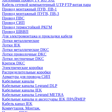
Антенный провод TV RG SAT
Кабель сетевой компьютерный UTP FTP витая пара
Провод монтажный ПУВ, ПВ-1
Провод монтажный ПУГВ, ПВ-3
Провод ПВС
Провод СИП
Провод термостойкий РКГМ
Провод ШВВП
Для электромонтажа и прокладки кабеля
Лотки металлические
Лотки IEK
Лотки металлические DKC
Лотки проволочные DKC
Лотки лестничные DKC
Крепеж DKC
Электрические коробки
Распределительные коробки
Арматура для провода СИП
Кабельные каналы
Кабельные каналы Legrand DLP
Кабельные каналы IEK
Кабельные каналы Legrand METRA
Кабельные каналы и аксессуары IEK ПРАЙМЕР
Кабель канал IEK
Коммутация. Монтаж.