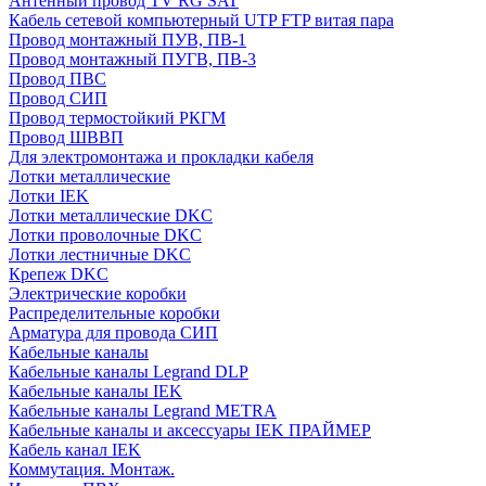
Антенный провод TV RG SAT
Кабель сетевой компьютерный UTP FTP витая пара
Провод монтажный ПУВ, ПВ-1
Провод монтажный ПУГВ, ПВ-3
Провод ПВС
Провод СИП
Провод термостойкий РКГМ
Провод ШВВП
Для электромонтажа и прокладки кабеля
Лотки металлические
Лотки IEK
Лотки металлические DKC
Лотки проволочные DKC
Лотки лестничные DKC
Крепеж DKC
Электрические коробки
Распределительные коробки
Арматура для провода СИП
Кабельные каналы
Кабельные каналы Legrand DLP
Кабельные каналы IEK
Кабельные каналы Legrand METRA
Кабельные каналы и аксессуары IEK ПРАЙМЕР
Кабель канал IEK
Коммутация. Монтаж.