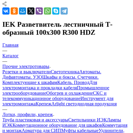
IEK Разветвитель лестничный Т-
образный 100х300 R300 HDZ
Главная
—
Каталог
—
Прочие электротовары
Розетки и выключатели
Светотехника
Автоматы.
Дифавтоматы. УЗО
Шкафы и боксы. Счетчики.
Комплектующие к шкафам
Кабель. Провод
Для
электромонтажа и прокладки кабеля
Промышленное
электрооборудование
Обогрев и охлаждение
СКС и
телекоммуникационное оборудование
Инструмент для
электромонтажа
Крепеж
Arlight светодиодная продукция
—
Лотки, профили, крепеж
Труба пластиковая и аксессуары
Светильники ИЭК
Лампы
ИЭК
Коммутационное оборудование для шкафов
Коммутация
и монтаж
Арматура для СИП
Муфты кабельные
Удлинители,