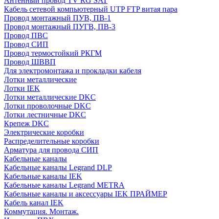
Антенный провод TV RG SAT
Кабель сетевой компьютерный UTP FTP витая пара
Провод монтажный ПУВ, ПВ-1
Провод монтажный ПУГВ, ПВ-3
Провод ПВС
Провод СИП
Провод термостойкий РКГМ
Провод ШВВП
Для электромонтажа и прокладки кабеля
Лотки металлические
Лотки IEK
Лотки металлические DKC
Лотки проволочные DKC
Лотки лестничные DKC
Крепеж DKC
Электрические коробки
Распределительные коробки
Арматура для провода СИП
Кабельные каналы
Кабельные каналы Legrand DLP
Кабельные каналы IEK
Кабельные каналы Legrand METRA
Кабельные каналы и аксессуары IEK ПРАЙМЕР
Кабель канал IEK
Коммутация. Монтаж.