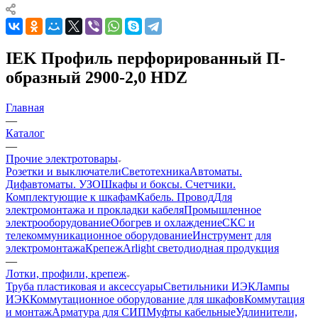
IEK Профиль перфорированный П-
образный 2900-2,0 HDZ
Главная
—
Каталог
—
Прочие электротовары
Розетки и выключатели
Светотехника
Автоматы.
Дифавтоматы. УЗО
Шкафы и боксы. Счетчики.
Комплектующие к шкафам
Кабель. Провод
Для
электромонтажа и прокладки кабеля
Промышленное
электрооборудование
Обогрев и охлаждение
СКС и
телекоммуникационное оборудование
Инструмент для
электромонтажа
Крепеж
Arlight светодиодная продукция
—
Лотки, профили, крепеж
Труба пластиковая и аксессуары
Светильники ИЭК
Лампы
ИЭК
Коммутационное оборудование для шкафов
Коммутация
и монтаж
Арматура для СИП
Муфты кабельные
Удлинители,