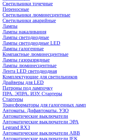
Cветильники точечные
Переносные
Светильники люминесцентные
Светильники аварийные
Лампы
Лампы накаливания
Лампы светодиодные
Лампы светодиодные LED
Лампы галогенные
Компактные люминесцентные
Лампы газоразрядные
Лампы люминесцентные
Лента LED светодиодная
Комплектующие для светильников
Драйверы для LED
Патроны под лампочку
ПРА. ЭПРА. ИЗУ. Стартеры
Стартеры
Трансформаторы для галогенных ламп
Автоматы. Дифавтоматы. УЗО
Автоматические выключатели
Автоматические выключатели ЭРА
Legrand RX3
Автоматические выключатели ABB
Автоматические выключатели IEK