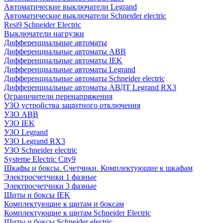
Автоматические выключатели Legrand
Автоматические выключатели Schneider electric
Resi9 Schneider Electric
Выключатели нагрузки
Дифференциальные автоматы
Дифференциальные автоматы ABB
Дифференциальные автоматы IEK
Дифференциальные автоматы Legrand
Дифференциальные автоматы Schneider electric
Дифференциальные автоматы АВДТ Legrand RX3
Ограничители перенапряжения
УЗО устройства защитного отключения
УЗО ABB
УЗО IEK
УЗО Legrand
УЗО Legrand RX3
УЗО Schneider electric
Systeme Electric City9
Шкафы и боксы. Счетчики. Комплектующие к шкафам
Электросчетчики 1 фазные
Электросчетчики 3 фазные
Щиты и боксы IEK
Комплектующие к щитам и боксам
Комплектующие к щитам Schneider Electric
Щиты и боксы Schneider electric