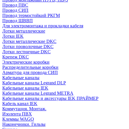
Провод ПВС
Провод СИП
Провод термостойкий РКГМ
Провод ШВВП
Для электромонтажа и прокладки кабеля
Лотки металлические
Лотки IEK
Лотки металлические DKC
Лотки проволочные DKC
Лотки лестничные DKC
Крепеж DKC
Электрические коробки
Распределительные коробки
Арматура для провода СИП
Кабельные каналы
Кабельные каналы Legrand DLP
Кабельные каналы IEK
Кабельные каналы Legrand METRA
Кабельные каналы и аксессуары IEK ПРАЙМЕР
Кабель канал IEK
Коммутация. Монтаж.
Изолента ПВХ
Клеммы WAGO
Наконечники. Гильзы