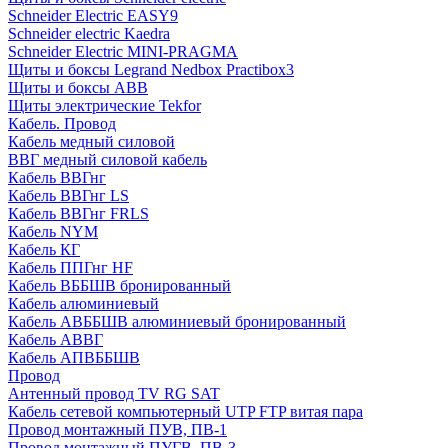
Schneider Electric EASY9
Schneider electric Kaedra
Schneider Electric MINI-PRAGMA
Щиты и боксы Legrand Nedbox Practibox3
Щиты и боксы ABB
Щиты электрические Tekfor
Кабель. Провод
Кабель медный силовой
ВВГ медный силовой кабель
Кабель ВВГнг
Кабель ВВГнг LS
Кабель ВВГнг FRLS
Кабель NYM
Кабель КГ
Кабель ППГнг HF
Кабель ВББШВ бронированный
Кабель алюминиевый
Кабель АВББШВ алюминиевый бронированный
Кабель АВВГ
Кабель АПВББШВ
Провод
Антенный провод TV RG SAT
Кабель сетевой компьютерный UTP FTP витая пара
Провод монтажный ПУВ, ПВ-1
Провод монтажный ПУГВ, ПВ-3