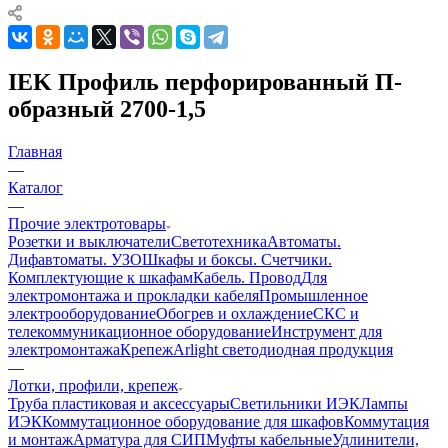
IEK Профиль перфорированный П-
образный 2700-1,5
Главная
—
Каталог
—
Прочие электротовары
Розетки и выключатели
Светотехника
Автоматы.
Дифавтоматы. УЗО
Шкафы и боксы. Счетчики.
Комплектующие к шкафам
Кабель. Провод
Для
электромонтажа и прокладки кабеля
Промышленное
электрооборудование
Обогрев и охлаждение
СКС и
телекоммуникационное оборудование
Инструмент для
электромонтажа
Крепеж
Arlight светодиодная продукция
—
Лотки, профили, крепеж
Труба пластиковая и аксессуары
Светильники ИЭК
Лампы
ИЭК
Коммутационное оборудование для шкафов
Коммутация
и монтаж
Арматура для СИП
Муфты кабельные
Удлинители,