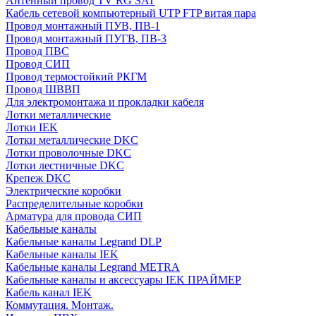
Антенный провод TV RG SAT
Кабель сетевой компьютерный UTP FTP витая пара
Провод монтажный ПУВ, ПВ-1
Провод монтажный ПУГВ, ПВ-3
Провод ПВС
Провод СИП
Провод термостойкий РКГМ
Провод ШВВП
Для электромонтажа и прокладки кабеля
Лотки металлические
Лотки IEK
Лотки металлические DKC
Лотки проволочные DKC
Лотки лестничные DKC
Крепеж DKC
Электрические коробки
Распределительные коробки
Арматура для провода СИП
Кабельные каналы
Кабельные каналы Legrand DLP
Кабельные каналы IEK
Кабельные каналы Legrand METRA
Кабельные каналы и аксессуары IEK ПРАЙМЕР
Кабель канал IEK
Коммутация. Монтаж.