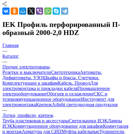
IEK Профиль перфорированный П-
образный 2000-2,0 HDZ
Главная
—
Каталог
—
Прочие электротовары
Розетки и выключатели
Светотехника
Автоматы.
Дифавтоматы. УЗО
Шкафы и боксы. Счетчики.
Комплектующие к шкафам
Кабель. Провод
Для
электромонтажа и прокладки кабеля
Промышленное
электрооборудование
Обогрев и охлаждение
СКС и
телекоммуникационное оборудование
Инструмент для
электромонтажа
Крепеж
Arlight светодиодная продукция
—
Лотки, профили, крепеж
Труба пластиковая и аксессуары
Светильники ИЭК
Лампы
ИЭК
Коммутационное оборудование для шкафов
Коммутация
и монтаж
Арматура для СИП
Муфты кабельные
Удлинители,