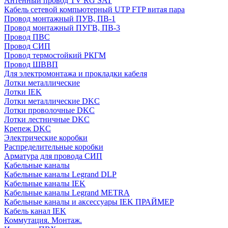
Антенный провод TV RG SAT
Кабель сетевой компьютерный UTP FTP витая пара
Провод монтажный ПУВ, ПВ-1
Провод монтажный ПУГВ, ПВ-3
Провод ПВС
Провод СИП
Провод термостойкий РКГМ
Провод ШВВП
Для электромонтажа и прокладки кабеля
Лотки металлические
Лотки IEK
Лотки металлические DKC
Лотки проволочные DKC
Лотки лестничные DKC
Крепеж DKC
Электрические коробки
Распределительные коробки
Арматура для провода СИП
Кабельные каналы
Кабельные каналы Legrand DLP
Кабельные каналы IEK
Кабельные каналы Legrand METRA
Кабельные каналы и аксессуары IEK ПРАЙМЕР
Кабель канал IEK
Коммутация. Монтаж.