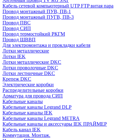
Антенный провод TV RG SAT
Кабель сетевой компьютерный UTP FTP витая пара
Провод монтажный ПУВ, ПВ-1
Провод монтажный ПУГВ, ПВ-3
Провод ПВС
Провод СИП
Провод термостойкий РКГМ
Провод ШВВП
Для электромонтажа и прокладки кабеля
Лотки металлические
Лотки IEK
Лотки металлические DKC
Лотки проволочные DKC
Лотки лестничные DKC
Крепеж DKC
Электрические коробки
Распределительные коробки
Арматура для провода СИП
Кабельные каналы
Кабельные каналы Legrand DLP
Кабельные каналы IEK
Кабельные каналы Legrand METRA
Кабельные каналы и аксессуары IEK ПРАЙМЕР
Кабель канал IEK
Коммутация. Монтаж.