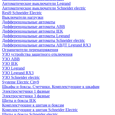
Автоматические выключатели Legrand
Автоматические выключатели Schneider electric
Resi9 Schneider Electric
Выключатели нагрузки
Дифференциальные автоматы
Дифференциальные автоматы ABB
Дифференциальные автоматы IEK
Дифференциальные автоматы Legrand
Дифференциальные автоматы Schneider electric
Дифференциальные автоматы АВДТ Legrand RX3
Ограничители перенапряжения
УЗО устройства защитного отключения
УЗО ABB
УЗО IEK
УЗО Legrand
УЗО Legrand RX3
УЗО Schneider electric
Systeme Electric City9
Шкафы и боксы. Счетчики. Комплектующие к шкафам
Электросчетчики 1 фазные
Электросчетчики 3 фазные
Щиты и боксы IEK
Комплектующие к щитам и боксам
Комплектующие к щитам Schneider Electric
Щиты и боксы Schneider electric