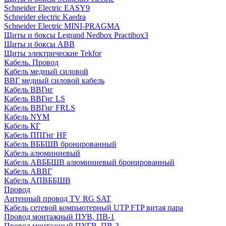
Schneider Electric EASY9
Schneider electric Kaedra
Schneider Electric MINI-PRAGMA
Щиты и боксы Legrand Nedbox Practibox3
Щиты и боксы ABB
Щиты электрические Tekfor
Кабель. Провод
Кабель медный силовой
ВВГ медный силовой кабель
Кабель ВВГнг
Кабель ВВГнг LS
Кабель ВВГнг FRLS
Кабель NYM
Кабель КГ
Кабель ППГнг HF
Кабель ВББШВ бронированный
Кабель алюминиевый
Кабель АВББШВ алюминиевый бронированный
Кабель АВВГ
Кабель АПВББШВ
Провод
Антенный провод TV RG SAT
Кабель сетевой компьютерный UTP FTP витая пара
Провод монтажный ПУВ, ПВ-1
Провод монтажный ПУГВ, ПВ-3