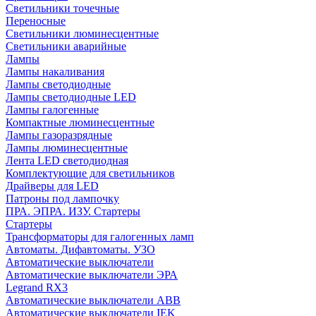
Cветильники точечные
Переносные
Светильники люминесцентные
Светильники аварийные
Лампы
Лампы накаливания
Лампы светодиодные
Лампы светодиодные LED
Лампы галогенные
Компактные люминесцентные
Лампы газоразрядные
Лампы люминесцентные
Лента LED светодиодная
Комплектующие для светильников
Драйверы для LED
Патроны под лампочку
ПРА. ЭПРА. ИЗУ. Стартеры
Стартеры
Трансформаторы для галогенных ламп
Автоматы. Дифавтоматы. УЗО
Автоматические выключатели
Автоматические выключатели ЭРА
Legrand RX3
Автоматические выключатели ABB
Автоматические выключатели IEK