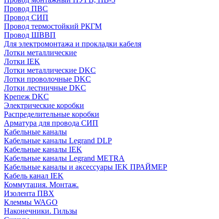
Провод ПВС
Провод СИП
Провод термостойкий РКГМ
Провод ШВВП
Для электромонтажа и прокладки кабеля
Лотки металлические
Лотки IEK
Лотки металлические DKC
Лотки проволочные DKC
Лотки лестничные DKC
Крепеж DKC
Электрические коробки
Распределительные коробки
Арматура для провода СИП
Кабельные каналы
Кабельные каналы Legrand DLP
Кабельные каналы IEK
Кабельные каналы Legrand METRA
Кабельные каналы и аксессуары IEK ПРАЙМЕР
Кабель канал IEK
Коммутация. Монтаж.
Изолента ПВХ
Клеммы WAGO
Наконечники. Гильзы