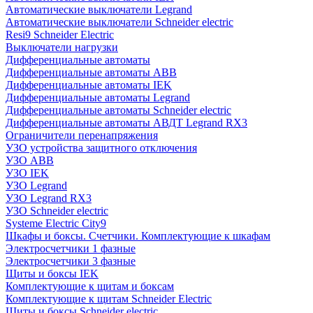
Автоматические выключатели Legrand
Автоматические выключатели Schneider electric
Resi9 Schneider Electric
Выключатели нагрузки
Дифференциальные автоматы
Дифференциальные автоматы ABB
Дифференциальные автоматы IEK
Дифференциальные автоматы Legrand
Дифференциальные автоматы Schneider electric
Дифференциальные автоматы АВДТ Legrand RX3
Ограничители перенапряжения
УЗО устройства защитного отключения
УЗО ABB
УЗО IEK
УЗО Legrand
УЗО Legrand RX3
УЗО Schneider electric
Systeme Electric City9
Шкафы и боксы. Счетчики. Комплектующие к шкафам
Электросчетчики 1 фазные
Электросчетчики 3 фазные
Щиты и боксы IEK
Комплектующие к щитам и боксам
Комплектующие к щитам Schneider Electric
Щиты и боксы Schneider electric