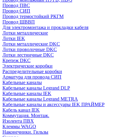
Провод ПВС
Провод СИП
Провод термостойкий РКГМ
Провод ШВВП
Для электромонтажа и прокладки кабеля
Лотки металлические
Лотки IEK
Лотки металлические DKC
Лотки проволочные DKC
Лотки лестничные DKC
Крепеж DKC
Электрические коробки
Распределительные коробки
Арматура для провода СИП
Кабельные каналы
Кабельные каналы Legrand DLP
Кабельные каналы IEK
Кабельные каналы Legrand METRA
Кабельные каналы и аксессуары IEK ПРАЙМЕР
Кабель канал IEK
Коммутация. Монтаж.
Изолента ПВХ
Клеммы WAGO
Наконечники. Гильзы