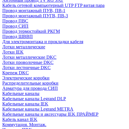
Антенный провод TV RG SAT
Кабель сетевой компьютерный UTP FTP витая пара
Провод монтажный ПУВ, ПВ-1
Провод монтажный ПУГВ, ПВ-3
Провод ПВС
Провод СИП
Провод термостойкий РКГМ
Провод ШВВП
Для электромонтажа и прокладки кабеля
Лотки металлические
Лотки IEK
Лотки металлические DKC
Лотки проволочные DKC
Лотки лестничные DKC
Крепеж DKC
Электрические коробки
Распределительные коробки
Арматура для провода СИП
Кабельные каналы
Кабельные каналы Legrand DLP
Кабельные каналы IEK
Кабельные каналы Legrand METRA
Кабельные каналы и аксессуары IEK ПРАЙМЕР
Кабель канал IEK
Коммутация. Монтаж.