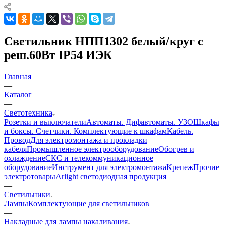
Светильник НПП1302 белый/круг с
реш.60Вт IP54 ИЭК
Главная
—
Каталог
—
Светотехника
Розетки и выключатели
Автоматы. Дифавтоматы. УЗО
Шкафы
и боксы. Счетчики. Комплектующие к шкафам
Кабель.
Провод
Для электромонтажа и прокладки
кабеля
Промышленное электрооборудование
Обогрев и
охлаждение
СКС и телекоммуникационное
оборудование
Инструмент для электромонтажа
Крепеж
Прочие
электротовары
Arlight светодиодная продукция
—
Светильники
Лампы
Комплектующие для светильников
—
Накладные для лампы накаливания