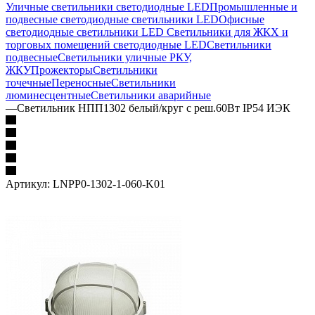
Уличные светильники светодиодные LED
Промышленные и
подвесные светодиодные светильники LED
Офисные
светодиодные светильники LED
Светильники для ЖКХ и
торговых помещений светодиодные LED
Светильники
подвесные
Светильники уличные РКУ,
ЖКУ
Прожекторы
Cветильники
точечные
Переносные
Светильники
люминесцентные
Светильники аварийные
—
Светильник НПП1302 белый/круг с реш.60Вт IP54 ИЭК
Артикул:
LNPP0-1302-1-060-K01