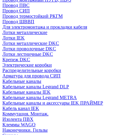
Провод ПВС
Провод СИП
Провод термостойкий РКГМ
Провод ШВВП
Для электромонтажа и прокладки кабеля
Лотки металлические
Лотки IEK
Лотки металлические DKC
Лотки проволочные DKC
Лотки лестничные DKC
Крепеж DKC
Электрические коробки
Распределительные коробки
Арматура для провода СИП
Кабельные каналы
Кабельные каналы Legrand DLP
Кабельные каналы IEK
Кабельные каналы Legrand METRA
Кабельные каналы и аксессуары IEK ПРАЙМЕР
Кабель канал IEK
Коммутация. Монтаж.
Изолента ПВХ
Клеммы WAGO
Наконечники. Гильзы