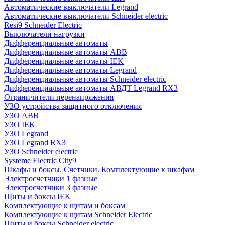
Автоматические выключатели Legrand
Автоматические выключатели Schneider electric
Resi9 Schneider Electric
Выключатели нагрузки
Дифференциальные автоматы
Дифференциальные автоматы ABB
Дифференциальные автоматы IEK
Дифференциальные автоматы Legrand
Дифференциальные автоматы Schneider electric
Дифференциальные автоматы АВДТ Legrand RX3
Ограничители перенапряжения
УЗО устройства защитного отключения
УЗО ABB
УЗО IEK
УЗО Legrand
УЗО Legrand RX3
УЗО Schneider electric
Systeme Electric City9
Шкафы и боксы. Счетчики. Комплектующие к шкафам
Электросчетчики 1 фазные
Электросчетчики 3 фазные
Щиты и боксы IEK
Комплектующие к щитам и боксам
Комплектующие к щитам Schneider Electric
Щиты и боксы Schneider electric