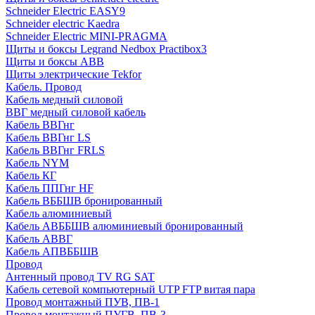
Schneider Electric EASY9
Schneider electric Kaedra
Schneider Electric MINI-PRAGMA
Щиты и боксы Legrand Nedbox Practibox3
Щиты и боксы ABB
Щиты электрические Tekfor
Кабель. Провод
Кабель медный силовой
ВВГ медный силовой кабель
Кабель ВВГнг
Кабель ВВГнг LS
Кабель ВВГнг FRLS
Кабель NYM
Кабель КГ
Кабель ППГнг HF
Кабель ВББШВ бронированный
Кабель алюминиевый
Кабель АВББШВ алюминиевый бронированный
Кабель АВВГ
Кабель АПВББШВ
Провод
Антенный провод TV RG SAT
Кабель сетевой компьютерный UTP FTP витая пара
Провод монтажный ПУВ, ПВ-1
Провод монтажный ПУГВ, ПВ-3