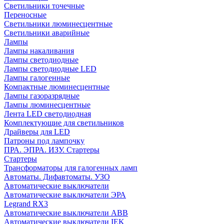
Cветильники точечные
Переносные
Светильники люминесцентные
Светильники аварийные
Лампы
Лампы накаливания
Лампы светодиодные
Лампы светодиодные LED
Лампы галогенные
Компактные люминесцентные
Лампы газоразрядные
Лампы люминесцентные
Лента LED светодиодная
Комплектующие для светильников
Драйверы для LED
Патроны под лампочку
ПРА. ЭПРА. ИЗУ. Стартеры
Стартеры
Трансформаторы для галогенных ламп
Автоматы. Дифавтоматы. УЗО
Автоматические выключатели
Автоматические выключатели ЭРА
Legrand RX3
Автоматические выключатели ABB
Автоматические выключатели IEK