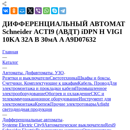
ДИФФЕРЕНЦИАЛЬНЫЙ АВТОМАТ
Schneider ACTI9 (АВДТ) iDPN H VIGI
10KA 32A B 30мА A A9D07632
Главная
—
Каталог
—
Автоматы. Дифавтоматы. УЗО
Розетки и выключатели
Светотехника
Шкафы и боксы.
Счетчики. Комплектующие к шкафам
Кабель. Провод
Для
электромонтажа и прокладки кабеля
Промышленное
электрооборудование
Обогрев и охлаждение
СКС и
телекоммуникационное оборудование
Инструмент для
электромонтажа
Крепеж
Прочие электротовары
Arlight
светодиодная продукция
—
Дифференциальные автоматы
Systeme Electric City9
Автоматические выключатели
Resi9