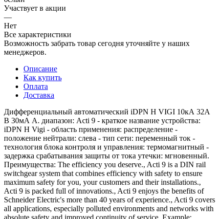
Участвует в акции
—
Нет
Все характеристики
Возможность забрать товар сегодня уточняйте у наших
менеджеров.
Описание
Как купить
Оплата
Доставка
Дифференциальный автоматический iDPN H VIGI 10кА 32A
B 30мА A. диапазон: Acti 9 - краткое название устройства:
iDPN H Vigi - область применения: распределение -
положение нейтрали: слева - тип сети: переменный ток -
технология блока контроля и управления: термомагнитный -
задержка срабатывания защиты от тока утечки: мгновенный.
Преимущества: The efficiency you deserve., Acti 9 is a DIN rail
switchgear system that combines efficiency with safety to ensure
maximum safety for you, your customers and their installations.,
Acti 9 is packed full of innovations., Acti 9 enjoys the benefits of
Schneider Electric's more than 40 years of experience., Acti 9 covers
all applications, especially polluted environments and networks with
absolute safety and improved continuity of service. Example: