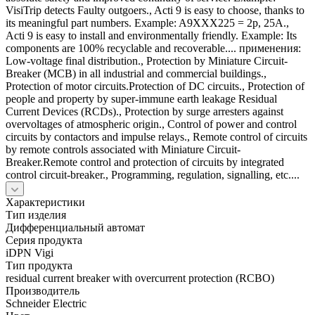
VisiTrip detects Faulty outgoers., Acti 9 is easy to choose, thanks to
its meaningful part numbers. Example: A9XXX225 = 2p, 25A.,
Acti 9 is easy to install and environmentally friendly. Example: Its
components are 100% recyclable and recoverable.... применения:
Low-voltage final distribution., Protection by Miniature Circuit-
Breaker (MCB) in all industrial and commercial buildings.,
Protection of motor circuits.Protection of DC circuits., Protection of
people and property by super-immune earth leakage Residual
Current Devices (RCDs)., Protection by surge arresters against
overvoltages of atmospheric origin., Control of power and control
circuits by contactors and impulse relays., Remote control of circuits
by remote controls associated with Miniature Circuit-
Breaker.Remote control and protection of circuits by integrated
control circuit-breaker., Programming, regulation, signalling, etc....
Характеристики
Тип изделия
Дифференциальный автомат
Серия продукта
iDPN Vigi
Тип продукта
residual current breaker with overcurrent protection (RCBO)
Производитель
Schneider Electric