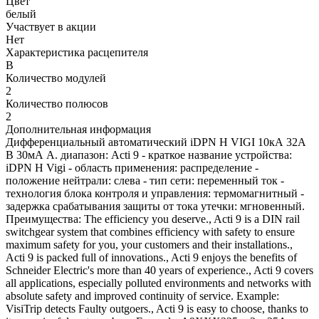
Цвет
белый
Участвует в акции
Нет
Характеристика расцепителя
B
Количество модулей
2
Количество полюсов
2
Дополнительная информация
Дифференциальный автоматический iDPN H VIGI 10кА 32A
B 30мА A. диапазон: Acti 9 - краткое название устройства:
iDPN H Vigi - область применения: распределение -
положение нейтрали: слева - тип сети: переменный ток -
технология блока контроля и управления: термомагнитный -
задержка срабатывания защиты от тока утечки: мгновенный.
Преимущества: The efficiency you deserve., Acti 9 is a DIN rail
switchgear system that combines efficiency with safety to ensure
maximum safety for you, your customers and their installations.,
Acti 9 is packed full of innovations., Acti 9 enjoys the benefits of
Schneider Electric's more than 40 years of experience., Acti 9 covers
all applications, especially polluted environments and networks with
absolute safety and improved continuity of service. Example:
VisiTrip detects Faulty outgoers., Acti 9 is easy to choose, thanks to