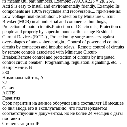
its meaningful part numbers. Example: A9XXX225 = 2p, 25A.,
Acti 9 is easy to install and environmentally friendly. Example: Its
components are 100% recyclable and recoverable.... применения:
Low-voltage final distribution., Protection by Miniature Circuit-
Breaker (MCB) in all industrial and commercial buildings.,
Protection of motor circuits.Protection of DC circuits., Protection of
people and property by super-immune earth leakage Residual
Current Devices (RCDs)., Protection by surge arresters against
overvoltages of atmospheric origin., Control of power and control
circuits by contactors and impulse relays., Remote control of circuits
by remote controls associated with Miniature Circuit-
Breaker.Remote control and protection of circuits by integrated
control circuit-breaker., Programming, regulation, signalling, etc....
Напряжение, В
230
Номинальный ток, А
32
Серия
ACTI9
Гарантия
Срок гарантии на данное оборудование составляет 18 месяцев
со дня ввода его в эксплуатацию, что подтверждается
соответствующим документом, но не более 24 месяцев с даты
поставки
Степень защиты IP