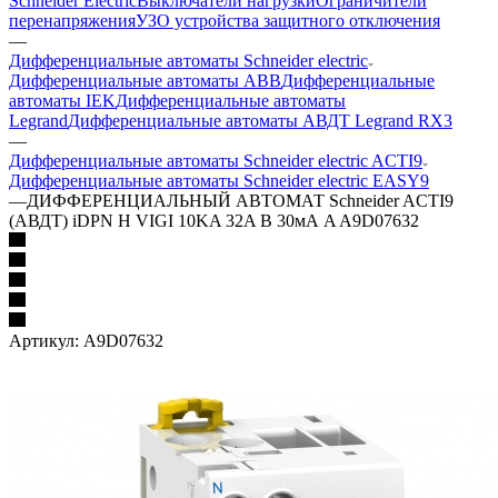
Schneider Electric
Выключатели нагрузки
Ограничители
перенапряжения
УЗО устройства защитного отключения
—
Дифференциальные автоматы Schneider electric
Дифференциальные автоматы ABB
Дифференциальные
автоматы IEK
Дифференциальные автоматы
Legrand
Дифференциальные автоматы АВДТ Legrand RX3
—
Дифференциальные автоматы Schneider electric ACTI9
Дифференциальные автоматы Schneider electric EASY9
—
ДИФФЕРЕНЦИАЛЬНЫЙ АВТОМАТ Schneider ACTI9
(АВДТ) iDPN H VIGI 10KA 32A B 30мА A A9D07632
Артикул:
A9D07632