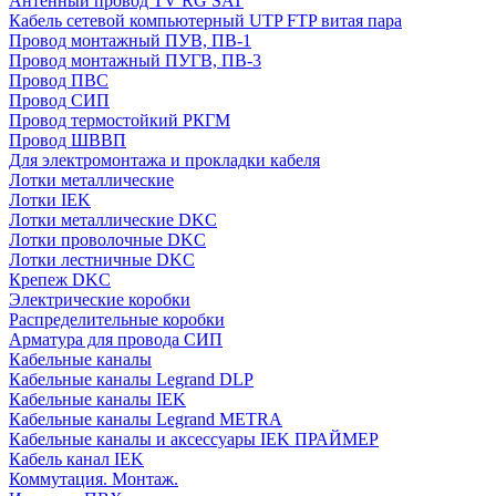
Антенный провод TV RG SAT
Кабель сетевой компьютерный UTP FTP витая пара
Провод монтажный ПУВ, ПВ-1
Провод монтажный ПУГВ, ПВ-3
Провод ПВС
Провод СИП
Провод термостойкий РКГМ
Провод ШВВП
Для электромонтажа и прокладки кабеля
Лотки металлические
Лотки IEK
Лотки металлические DKC
Лотки проволочные DKC
Лотки лестничные DKC
Крепеж DKC
Электрические коробки
Распределительные коробки
Арматура для провода СИП
Кабельные каналы
Кабельные каналы Legrand DLP
Кабельные каналы IEK
Кабельные каналы Legrand METRA
Кабельные каналы и аксессуары IEK ПРАЙМЕР
Кабель канал IEK
Коммутация. Монтаж.